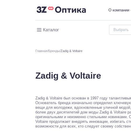
О компании
Каталог
Главная
Бренды
Zadig & Voltaire
Zadig & Voltaire
Zadig & Voltaire был основан в 1997 году талантлив
Основатель бренда изначально определил ключевую
вещи для молодежи, вдохновленные уличной модой,
более двух десятилетий дом моды Zadig & Voltaire р
оригинальными и неизменно стильными новинками. С
Voltaire продолжает внедрять инновации, избегать с
возможности для всех, кто следует своему собствен