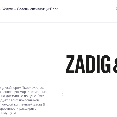
Услуги
Салоны оптики
Акции
Блог
ым дизайнером Тьери Жилье.
 концепцию марки: стильные
 но доступные по цене. Уже
адует своих поклонников
 каждой коллекцией Zadig &
тереотипов и расширять
ному пути.