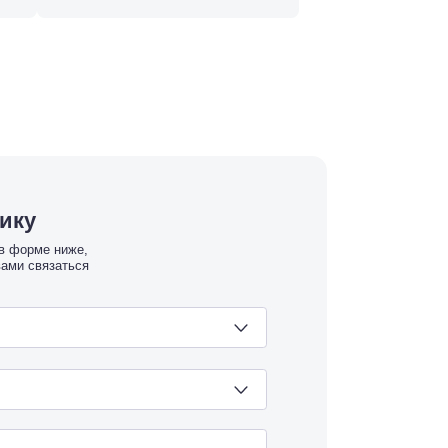
тику
 в форме ниже,
вами связаться