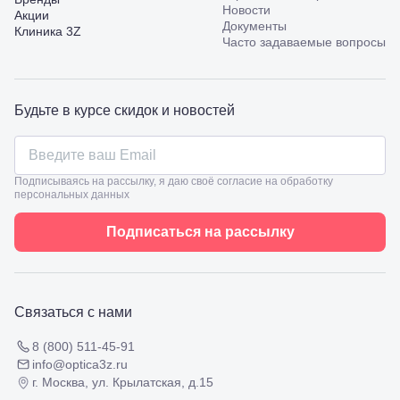
пр.
Новости
Акции
Калинина,
Документы
Клиника 3Z
98
Часто задаваемые вопросы
Славянск-
на-Кубани,
ул.
Совхозная,
Будьте в курсе скидок и новостей
98/4, литер
А
Соликамск,
ул.
Калийная,
Подписываясь на рассылку, я даю своё согласие на обработку
персональных данных
138
Сочи, ул.
Островского,
Подписаться на рассылку
67
Темрюк,
ул.
Таманская,
120а
Связаться с нами
Тимашевск,
ул. Ленина,
8 (800) 511-45-91
169
info@optica3z.ru
Тихорецк,
г. Москва, ул. Крылатская, д.15
ул.