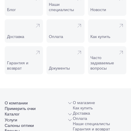
Майкоп, ул.
Наши
Пролетарская,
Блог
специалисты
Новости
208
Минеральные
Воды, ул. 50
лет Октября,
58
Доставка
Оплата
Как купить
Моздок,
ул.
Кирова,
122а
Часто
Нальчик,
Гарантия и
задаваемые
пр.
возврат
Документы
вопросы
Ленина,
22
Невинномысск,
ул. Гагарина,
55
Новороссийск,
ул. Серова,
О магазине
О компании
10/ ул.
Как купить
Примерить очки
Лейтенанта
Доставка
Каталог
Шмидта,
Оплата
Услуги
38/40
Наши специалисты
Салоны оптики
Пятигорск,
Гарантия и возврат
Бренды