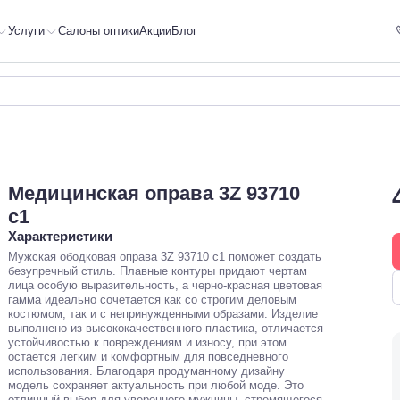
Услуги
Салоны оптики
Акции
Блог
Медицинская оправа 3Z 93710
c1
Характеристики
Мужская ободковая оправа 3Z 93710 c1 поможет создать
безупречный стиль. Плавные контуры придают чертам
лица особую выразительность, а черно-красная цветовая
гамма идеально сочетается как со строгим деловым
костюмом, так и с непринужденными образами. Изделие
выполнено из высококачественного пластика, отличается
устойчивостью к повреждениям и износу, при этом
остается легким и комфортным для повседневного
использования. Благодаря продуманному дизайну
модель сохраняет актуальность при любой моде. Это
отличный выбор для уверенного мужчины, стремящегося