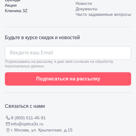
пр.
Новости
Акции
Калинина,
Документы
Клиника 3Z
98
Часто задаваемые вопросы
Славянск-
на-Кубани,
ул.
Совхозная,
Будьте в курсе скидок и новостей
98/4, литер
А
Соликамск,
ул.
Калийная,
Подписываясь на рассылку, я даю своё согласие на обработку
персональных данных
138
Сочи, ул.
Островского,
Подписаться на рассылку
67
Темрюк,
ул.
Таманская,
120а
Связаться с нами
Тимашевск,
ул. Ленина,
8 (800) 511-45-91
169
info@optica3z.ru
Тихорецк,
г. Москва, ул. Крылатская, д.15
ул.