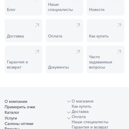
Майкоп, ул.
Наши
Пролетарская,
Блог
специалисты
Новости
208
Минеральные
Воды, ул. 50
лет Октября,
58
Доставка
Оплата
Как купить
Моздок,
ул.
Кирова,
122а
Часто
Нальчик,
Гарантия и
задаваемые
пр.
возврат
Документы
вопросы
Ленина,
22
Невинномысск,
ул. Гагарина,
55
Новороссийск,
ул. Серова,
О магазине
О компании
10/ ул.
Как купить
Примерить очки
Лейтенанта
Доставка
Каталог
Шмидта,
Оплата
Услуги
38/40
Наши специалисты
Салоны оптики
Пятигорск,
Гарантия и возврат
Бренды