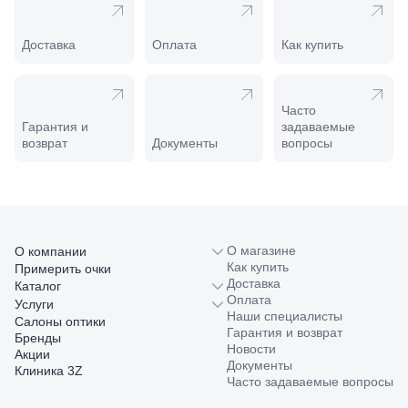
Минеральные
Воды, ул. 50
Доставка
Оплата
Как купить
лет Октября,
58
Моздок,
ул.
Часто
Кирова,
Гарантия и
задаваемые
122а
возврат
Документы
вопросы
Нальчик,
пр.
Ленина,
22
Невинномысск,
ул. Гагарина,
55
О магазине
О компании
Новороссийск,
Как купить
Примерить очки
ул. Серова,
Доставка
Каталог
10/ ул.
Оплата
Услуги
Лейтенанта
Наши специалисты
Салоны оптики
Шмидта,
Гарантия и возврат
Бренды
38/40
Новости
Акции
Пятигорск,
Документы
Клиника 3Z
пр.
Часто задаваемые вопросы
Калинина,