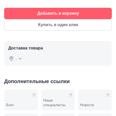
ул.
Советская,
70а
Добавить в корзину
Георгиевск,
ул.
Купить в один клик
Октябрьская,
72/ угол с ул.
Ленина, 117
Горячий
Ключ, ул.
Доставка товара
Псекупская,
54
...
Ейск, ул.
Одесская,
48
Кропоткин,
ул.
Дополнительные ссылки
Красная,
96
Крымск, ул.
Адагумская,
Наши
169И
Блог
специалисты
Новости
Майкоп, ул.
Пролетарская,
208