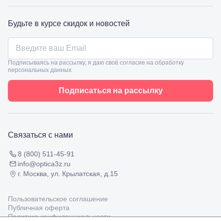
98
Славянск-
на-Кубани,
Будьте в курсе скидок и новостей
ул.
Совхозная,
98/4, литер
А
Соликамск,
Подписываясь на рассылку, я даю своё согласие на обработку
персональных данных
ул.
Калийная,
138
Подписаться на рассылку
Сочи, ул.
Островского,
67
Темрюк,
ул.
Связаться с нами
Таманская,
120а
8 (800) 511-45-91
Тимашевск,
info@optica3z.ru
ул. Ленина,
г. Москва, ул. Крылатская, д.15
169
Тихорецк,
ул.
Пользовательское соглашение
Октябрьская,
Публичная оферта
53
Политика конфиденциальности