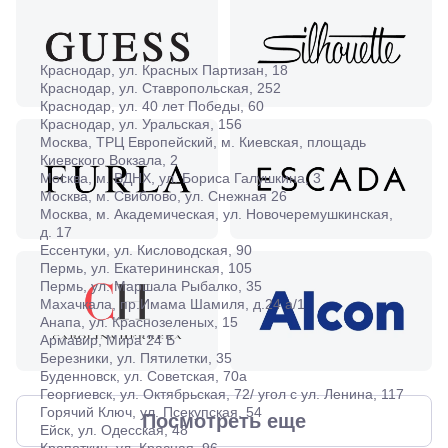
Тихорецк,
ул.
Октябрьская,
53
Краснодар, ул. Красных Партизан, 18
Туапсе,
Краснодар, ул. Ставропольская, 252
ул.
Проверка
Краснодар, ул. 40 лет Победы, 60
Ленина,
зрения
Краснодар, ул. Уральская, 156
8
взрослым
Москва, ТРЦ Европейский, м. Киевская, площадь
Черкесск,
Подбор
Киевского Вокзала, 2
ул.
очков
Москва, м. ВДНХ, ул. Бориса Галушкина, 3
Умара
Подбор
Москва, м. Свиблово, ул. Снежная 26
Алиева,
контактных
Москва, м. Академическая, ул. Новочеремушкинская,
6
линз
д. 17
Москва, м.
Ессентуки, ул. Кисловодская, 90
Крылатское
Пермь, ул. Екатерининская, 105
, Осенний
Пермь, ул. Маршала Рыбалко, 35
бульвар
Махачкала, пр.Имама Шамиля, д.24 а/1
5к1
Анапа, ул. Краснозеленых, 15
Армавир, Мира 24 Б
Березники, ул. Пятилетки, 35
Буденновск, ул. Советская, 70а
Георгиевск, ул. Октябрьская, 72/ угол с ул. Ленина, 117
Горячий Ключ, ул. Псекупская, 54
Посмотреть еще
Ейск, ул. Одесская, 48