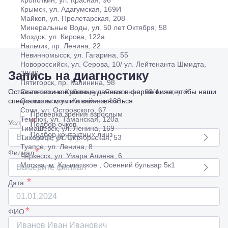
Кропоткин, ул. Красная, 96
Крымск, ул. Адагумская, 169И
Майкоп, ул. Пролетарская, 208
Минеральные Воды, ул. 50 лет Октября, 58
Моздок, ул. Кирова, 122а
Нальчик, пр. Ленина, 22
Невинномысск, ул. Гагарина, 55
Новороссийск, ул. Серова, 10/ ул. Лейтенанта Шмидта,
Запись на диагностику
38/40
Пятигорск, пр. Калинина, 98
Оставьте свои контактные данные в форме ниже, чтобы наши
Славянск-на-Кубани, ул. Совхозная, 98/4, литер А
специалисты могли с вами связаться
Соликамск, ул. Калийная, 138
Сочи, ул. Островского, 67
Проверка зрения взрослым
Темрюк, ул. Таманская, 120а
*
Услуга
Подбор очков
Тимашевск, ул. Ленина, 169
Подбор контактных линз
Выберите услугу
Тихорецк, ул. Октябрьская, 53
Туапсе, ул. Ленина, 8
*
Филиал
Черкесск, ул. Умара Алиева, 6
Москва, м. Крылатское , Осенний бульвар 5к1
Выберите филиал
*
Дата
*
ФИО