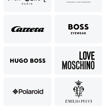
Академическая, ул.
Новочеремушкинская,
д. 17
Ессентуки, ул.
Кисловодская,
90
Пермь, ул.
Екатерининская,
105
Пермь,
ул.
Маршала
Рыбалко,
35
Махачкала,
пр.Имама
Шамиля,
д.24 а/1
Анапа, ул.
Краснозеленых,
15
Армавир,
Мира 24
Б
Березники,