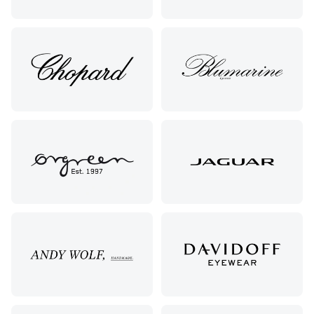
38/40
Пятигорск,
пр.
Калинина,
98
Славянск-
на-Кубани,
ул.
Совхозная,
98/4, литер
А
Соликамск,
ул.
Калийная,
138
Сочи, ул.
Островского,
67
Темрюк,
ул.
Таманская,
120а
Тимашевск,
ул. Ленина,
169