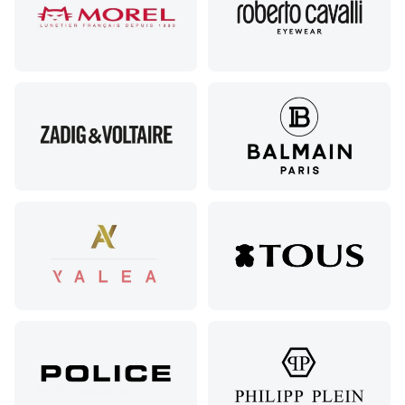
Адагумская,
169И
Майкоп, ул.
Пролетарская,
208
Минеральные
Воды, ул. 50
лет Октября,
58
Моздок,
ул.
Кирова,
122а
Нальчик,
пр.
Ленина,
22
Невинномысск,
ул. Гагарина,
55
Новороссийск,
ул. Серова,
10/ ул.
Лейтенанта
Шмидта,