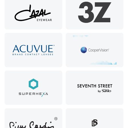
ул. 40 лет
Победы,
60
Краснодар,
ул.
Уральская,
156
Москва, ТРЦ
Европейский,
м. Киевская,
площадь
Киевского
Вокзала, 2
Москва, м.
ВДНХ, ул.
Бориса
Галушкина,
3
Москва,
м.
Свиблово,
ул.
Снежная
26
Москва, м.