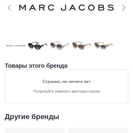
Товары этого бренда
Странно, но ничего нет
Краснодар,
Попробуйте изменить критерии поиска
ул.
Красных
Партизан,
18
Другие бренды
Краснодар, ул.
Ставропольская,
252
Краснодар,