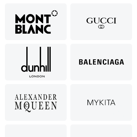
ул.
Пятилетки,
35
Буденновск,
ул.
Советская,
70а
Георгиевск,
ул.
Октябрьская,
72/ угол с ул.
Ленина, 117
Горячий
Ключ, ул.
Псекупская,
54
Ейск, ул.
Одесская,
48
Кропоткин,
ул.
Красная,
96
Крымск, ул.