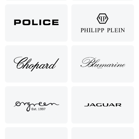
очков
Умара
Подбор
Алиева,
контактных
6
линз
Москва, м.
Крылатское
, Осенний
бульвар
5к1