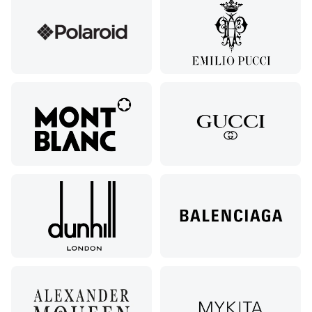
ул.
Кирова,
122а
Нальчик,
пр.
Ленина,
22
Невинномысск,
ул. Гагарина,
55
Новороссийск,
ул. Серова,
10/ ул.
Лейтенанта
Шмидта,
38/40
Пятигорск,
пр.
Калинина,
98
Славянск-
на-Кубани,
ул.
Совхозная,
98/4, литер