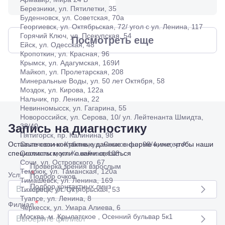
Березники, ул. Пятилетки, 35
Буденновск, ул. Советская, 70а
Георгиевск, ул. Октябрьская, 72/ угол с ул. Ленина, 117
Горячий Ключ, ул. Псекупская, 54
Посмотреть еще
Ейск, ул. Одесская, 48
Кропоткин, ул. Красная, 96
Крымск, ул. Адагумская, 169И
Майкоп, ул. Пролетарская, 208
Минеральные Воды, ул. 50 лет Октября, 58
Моздок, ул. Кирова, 122а
Нальчик, пр. Ленина, 22
Невинномысск, ул. Гагарина, 55
Новороссийск, ул. Серова, 10/ ул. Лейтенанта Шмидта,
Запись на диагностику
38/40
Пятигорск, пр. Калинина, 98
Оставьте свои контактные данные в форме ниже, чтобы наши
Славянск-на-Кубани, ул. Совхозная, 98/4, литер А
специалисты могли с вами связаться
Соликамск, ул. Калийная, 138
Сочи, ул. Островского, 67
Проверка зрения взрослым
Темрюк, ул. Таманская, 120а
*
Услуга
Подбор очков
Тимашевск, ул. Ленина, 169
Подбор контактных линз
Выберите услугу
Тихорецк, ул. Октябрьская, 53
Туапсе, ул. Ленина, 8
*
Филиал
Черкесск, ул. Умара Алиева, 6
Москва, м. Крылатское , Осенний бульвар 5к1
Выберите филиал