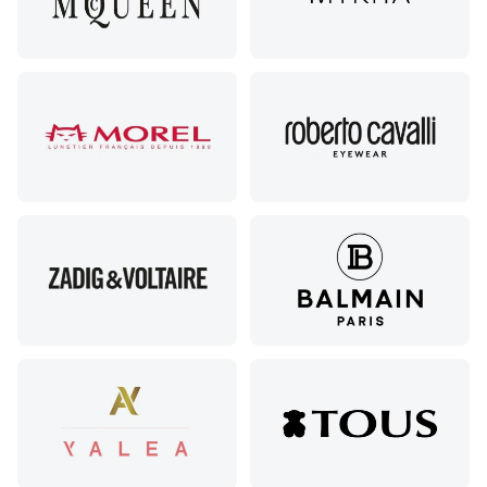
А
Соликамск,
ул.
Калийная,
138
Сочи, ул.
Островского,
67
Темрюк,
ул.
Таманская,
120а
Тимашевск,
ул. Ленина,
169
Тихорецк,
ул.
Октябрьская,
53
Туапсе,
ул.
Проверка
Ленина,
зрения
8
взрослым
Черкесск,
Подбор
ул.