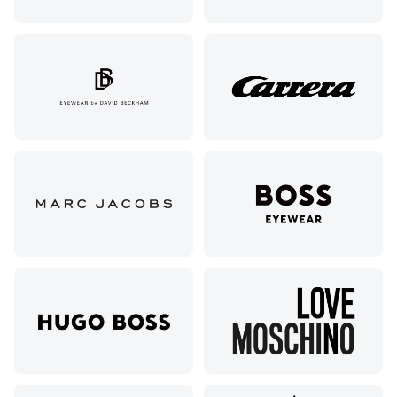
Октябрьская,
72/ угол с ул.
Ленина, 117
Горячий
Ключ, ул.
Псекупская,
54
Ейск, ул.
Одесская,
48
Кропоткин,
ул.
Красная,
96
Крымск, ул.
Адагумская,
169И
Майкоп, ул.
Пролетарская,
208
Минеральные
Воды, ул. 50
лет Октября,
58
Моздок,