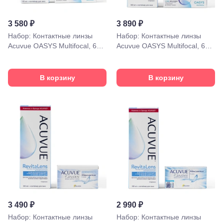
3 580 ₽
3 890 ₽
Набор: Контактные линзы
Набор: Контактные линзы
Acuvue OASYS Multifocal, 6
Acuvue OASYS Multifocal, 6
линз + Раствор для МКЛ
линз + Раствор для МКЛ
Краснодар,
Acuvue Revitalens, 100 мл
Acuvue Revitalens, 300 мл
ул.
В корзину
В корзину
Красных
Партизан,
18
Краснодар, ул.
Ставропольская,
252
Краснодар,
ул. 40 лет
Победы,
60
Краснодар,
ул.
Уральская,
156
3 490 ₽
2 990 ₽
Москва, ТРЦ
Европейский,
Набор: Контактные линзы
Набор: Контактные линзы