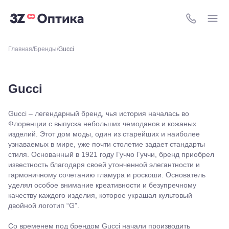
8 (800) 511-4
Главная
Бренды
Gucci
Gucci
Gucci – легендарный бренд, чья история началась во
Флоренции с выпуска небольших чемоданов и кожаных
изделий. Этот дом моды, один из старейших и наиболее
узнаваемых в мире, уже почти столетие задает стандарты
стиля. Основанный в 1921 году Гуччо Гуччи, бренд приобрел
известность благодаря своей утонченной элегантности и
гармоничному сочетанию гламура и роскоши. Основатель
уделял особое внимание креативности и безупречному
качеству каждого изделия, которое украшал культовый
двойной логотип “G”.
Со временем под брендом Gucci начали производить