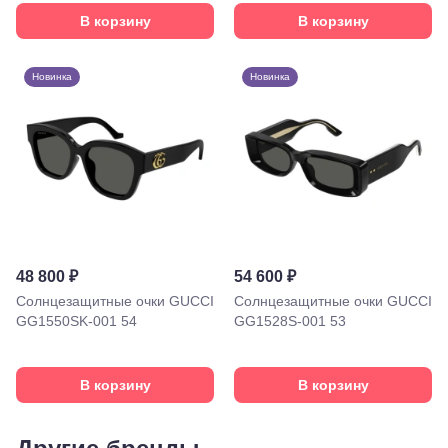
Киевского
В корзину
В корзину
Вокзала, 2
Москва, м.
ВДНХ, ул.
Новинка
Новинка
Бориса
Галушкина,
3
Москва,
м.
Свиблово,
ул.
Снежная
26
Москва, м.
Академическая, ул.
48 800 ₽
54 600 ₽
Новочеремушкинская,
Солнцезащитные очки GUCCI
Солнцезащитные очки GUCCI
д. 17
Ессентуки, ул.
GG1550SK-001 54
GG1528S-001 53
Кисловодская,
90
Пермь, ул.
В корзину
В корзину
Екатерининская,
105
Пермь,
ул.