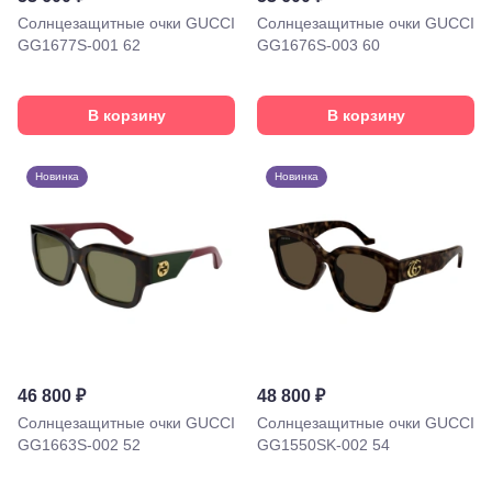
Солнцезащитные очки GUCCI
Солнцезащитные очки GUCCI
GG1677S-001 62
GG1676S-003 60
Краснодар,
В корзину
В корзину
ул.
Красных
Партизан,
Новинка
Новинка
18
Краснодар, ул.
Ставропольская,
252
Краснодар,
ул. 40 лет
Победы,
60
Краснодар,
ул.
Уральская,
46 800 ₽
48 800 ₽
156
Солнцезащитные очки GUCCI
Солнцезащитные очки GUCCI
Москва, ТРЦ
GG1663S-002 52
GG1550SK-002 54
Европейский,
м. Киевская,
площадь