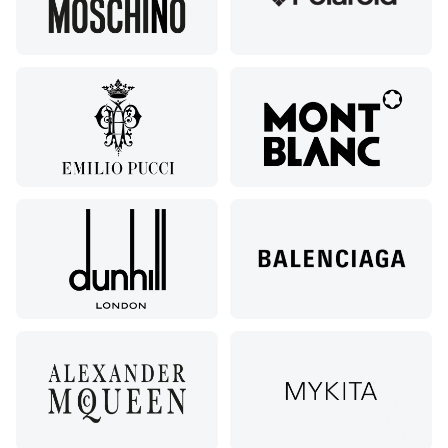
Кирова,
122а
Нальчик,
пр.
Ленина,
22
Невинномысск,
ул. Гагарина,
55
Новороссийск,
ул. Серова,
10/ ул.
Лейтенанта
Шмидта,
38/40
Пятигорск,
пр.
Калинина,
98
Славянск-
на-Кубани,
ул.
Совхозная,
98/4, литер
А