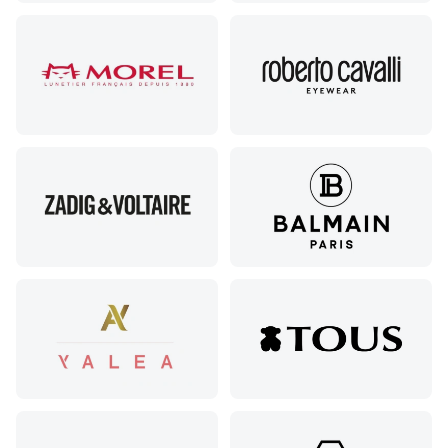
Соликамск,
ул.
Калийная,
138
Сочи, ул.
Островского,
67
Темрюк,
ул.
Таманская,
120а
Тимашевск,
ул. Ленина,
169
Тихорецк,
ул.
Октябрьская,
53
Туапсе,
ул.
Проверка
Ленина,
зрения
8
взрослым
Черкесск,
Подбор
ул.
очков
Умара
Подбор