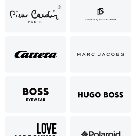
72/ угол с ул.
Ленина, 117
Горячий
Ключ, ул.
Псекупская,
54
Ейск, ул.
Одесская,
48
Кропоткин,
ул.
Красная,
96
Крымск, ул.
Адагумская,
169И
Майкоп, ул.
Пролетарская,
208
Минеральные
Воды, ул. 50
лет Октября,
58
Моздок,
ул.