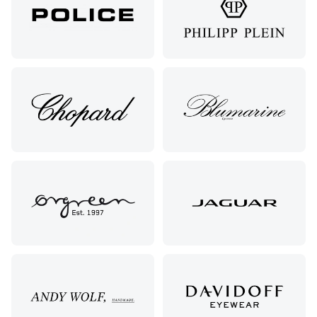
Алиева,
контактных
6
линз
Москва, м.
Крылатское
, Осенний
бульвар
5к1