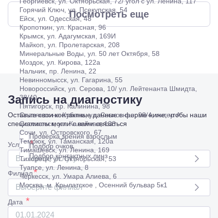
Георгиевск, ул. Октябрьская, 72/ угол с ул. Ленина, 117
Горячий Ключ, ул. Псекупская, 54
Посмотреть еще
Ейск, ул. Одесская, 48
Кропоткин, ул. Красная, 96
Крымск, ул. Адагумская, 169И
Майкоп, ул. Пролетарская, 208
Минеральные Воды, ул. 50 лет Октября, 58
Моздок, ул. Кирова, 122а
Нальчик, пр. Ленина, 22
Невинномысск, ул. Гагарина, 55
Новороссийск, ул. Серова, 10/ ул. Лейтенанта Шмидта,
Запись на диагностику
38/40
Пятигорск, пр. Калинина, 98
Оставьте свои контактные данные в форме ниже, чтобы наши
Славянск-на-Кубани, ул. Совхозная, 98/4, литер А
специалисты могли с вами связаться
Соликамск, ул. Калийная, 138
Сочи, ул. Островского, 67
Проверка зрения взрослым
Темрюк, ул. Таманская, 120а
*
Услуга
Подбор очков
Тимашевск, ул. Ленина, 169
Подбор контактных линз
Выберите услугу
Тихорецк, ул. Октябрьская, 53
Туапсе, ул. Ленина, 8
*
Филиал
Черкесск, ул. Умара Алиева, 6
Москва, м. Крылатское , Осенний бульвар 5к1
Выберите филиал
*
Дата