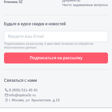
Документы
Клиника 3Z
67
Часто задаваемые вопросы
Темрюк,
ул.
Таманская,
120а
Будьте в курсе скидок и новостей
Тимашевск,
ул. Ленина,
169
Тихорецк,
ул.
Подписываясь на рассылку, я даю своё согласие на обработку
Октябрьская,
персональных данных
53
Туапсе,
Подписаться на рассылку
ул.
Проверка
Ленина,
зрения
8
взрослым
Черкесск,
Подбор
ул.
Связаться с нами
очков
Умара
Подбор
Алиева,
контактных
8 (800) 511-45-91
6
линз
info@optica3z.ru
Москва, м.
г. Москва, ул. Крылатская, д.15
Крылатское
, Осенний
бульвар