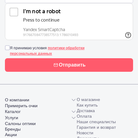
Невинномысск,
ул. Гагарина,
55
Новороссийск,
ул. Серова,
10/ ул.
Лейтенанта
Шмидта,
38/40
Я принимаю условия
политики обработки
Пятигорск,
персональных данных
пр.
Калинина,
Отправить
98
Славянск-
на-Кубани,
ул.
Совхозная,
98/4, литер
О магазине
О компании
А
Как купить
Примерить очки
Соликамск,
Доставка
Каталог
ул.
Оплата
Услуги
Калийная,
Наши специалисты
Салоны оптики
138
Гарантия и возврат
Бренды
Сочи, ул.
Новости
Акции
Островского,