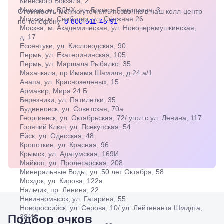
Шамиля,
Киевского Вокзала, 2
д.24 а/1
Москва, м. ВДНХ, ул. Бориса Галушкина, 3
Стоимость
можно уточнить позвонив в наш колл-центр
Анапа, ул.
Москва, м. Свиблово, ул. Снежная 26
по телефону
8-800-511-45-91
Краснозеленых,
Москва, м. Академическая, ул. Новочеремушкинская,
15
д. 17
Армавир,
Ессентуки, ул. Кисловодская, 90
Мира 24
Пермь, ул. Екатерининская, 105
Б
Пермь, ул. Маршала Рыбалко, 35
Березники,
Махачкала, пр.Имама Шамиля, д.24 а/1
ул.
Анапа, ул. Краснозеленых, 15
Пятилетки,
Армавир, Мира 24 Б
35
Березники, ул. Пятилетки, 35
Буденновск,
Буденновск, ул. Советская, 70а
ул.
Георгиевск, ул. Октябрьская, 72/ угол с ул. Ленина, 117
Советская,
Горячий Ключ, ул. Псекупская, 54
70а
Ейск, ул. Одесская, 48
Георгиевск,
Кропоткин, ул. Красная, 96
ул.
Крымск, ул. Адагумская, 169И
Октябрьская,
Майкоп, ул. Пролетарская, 208
72/ угол с ул.
Минеральные Воды, ул. 50 лет Октября, 58
Ленина, 117
Моздок, ул. Кирова, 122а
Горячий
Нальчик, пр. Ленина, 22
Ключ, ул.
Невинномысск, ул. Гагарина, 55
Псекупская,
Новороссийск, ул. Серова, 10/ ул. Лейтенанта Шмидта,
Подбор очков
54
38/40