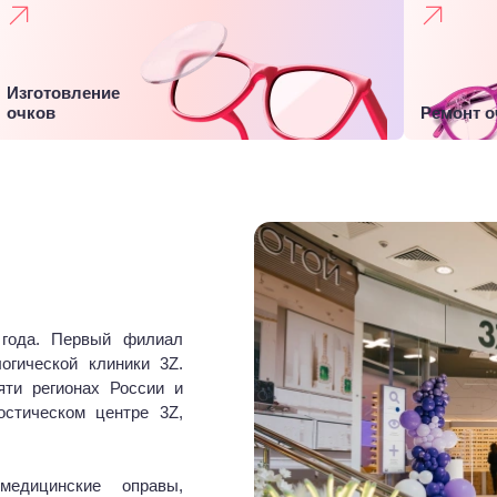
Изготовление
очков
Ремонт о
 года. Первый филиал
огической клиники 3Z.
яти регионах России и
остическом центре 3Z,
медицинские оправы,