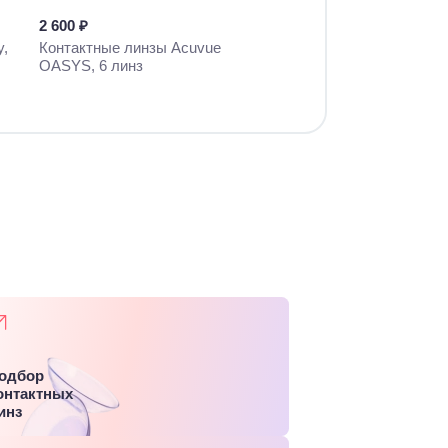
2 600 ₽
y,
Контактные линзы Acuvue
OASYS, 6 линз
одбор
онтактных
инз