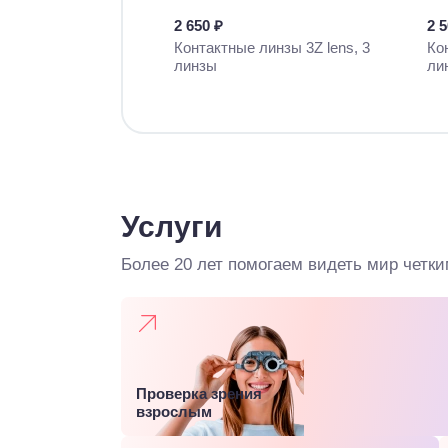
2 650 ₽
2 
Контактные линзы 3Z lens, 3
Ко
линзы
ли
Услуги
Более 20 лет помогаем видеть мир четки
Проверка зрения
взрослым