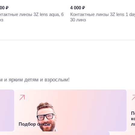
500 ₽
4 000 ₽
нтактные линзы 3Z lens aqua, 6
Контактные линзы 3Z lens 1 da
нз
30 линз
м и ярким детям и взрослым!
П
к
Подбор очков
л