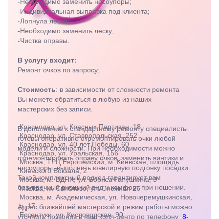
-Необходимо заменить носоупоры;
Екатерининская,
-Индивидуальная выправка под клиента;
105
-Лопнула леска;
Пермь,
-Необходимо заменить леску;
ул.
-Чистка оправы.
Маршала
Рыбалко,
35
В услугу входит:
Махачкала,
Ремонт очков по запросу;
пр.Имама
Шамиля,
Стоимость
: в зависимости от сложности ремонта
д.24 а/1
Вы можете обратиться в любую из наших
Анапа, ул.
мастерских без записи.
Краснозеленых,
15
Краснодар, ул. Красных Партизан, 18
В дополнение к стандартному ремонту специалисты
Армавир,
Краснодар, ул. Ставропольская, 252
готовы оперативно отремонтировать очки любой
Мира 24
Краснодар, ул. 40 лет Победы, 60
Б
модели и сложности. При необходимости можно
Краснодар, ул. Уральская, 156
Березники,
отремонтировать оправу очков, заменить винтики и
Москва, ТРЦ Европейский, м. Киевская, площадь
ул.
носоупоры, выполнить ювелирную подгонку посадки.
Киевского Вокзала, 2
Пятилетки,
Такой комплексный подход гарантирует вам
Москва, м. ВДНХ, ул. Бориса Галушкина, 3
35
безупречный внешний вид и комфорт при ношении.
Москва, м. Свиблово, ул. Снежная 26
Буденновск,
Москва, м. Академическая, ул. Новочеремушкинская,
ул.
д. 17
Адрес ближайшей мастерской и режим работы можно
Советская,
Ессентуки, ул. Кисловодская, 90
уточнить позвонив в наш колл-центр по телефону
8-
70а