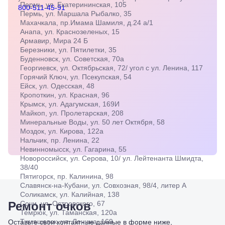
Пермь, ул. Екатерининская, 105
800-511-45-91
Георгиевск,
Пермь, ул. Маршала Рыбалко, 35
ул.
Махачкала, пр.Имама Шамиля, д.24 а/1
Октябрьская,
Анапа, ул. Краснозеленых, 15
72/ угол с ул.
Армавир, Мира 24 Б
Ленина, 117
Березники, ул. Пятилетки, 35
Горячий
Буденновск, ул. Советская, 70а
Ключ, ул.
Георгиевск, ул. Октябрьская, 72/ угол с ул. Ленина, 117
Псекупская,
Горячий Ключ, ул. Псекупская, 54
54
Ейск, ул. Одесская, 48
Ейск, ул.
Кропоткин, ул. Красная, 96
Одесская,
Крымск, ул. Адагумская, 169И
48
Майкоп, ул. Пролетарская, 208
Кропоткин,
Минеральные Воды, ул. 50 лет Октября, 58
ул.
Моздок, ул. Кирова, 122а
Красная,
Нальчик, пр. Ленина, 22
96
Невинномысск, ул. Гагарина, 55
Крымск, ул.
Новороссийск, ул. Серова, 10/ ул. Лейтенанта Шмидта,
Адагумская,
38/40
169И
Пятигорск, пр. Калинина, 98
Майкоп, ул.
Славянск-на-Кубани, ул. Совхозная, 98/4, литер А
Пролетарская,
Соликамск, ул. Калийная, 138
208
Ремонт очков
Сочи, ул. Островского, 67
Минеральные
Темрюк, ул. Таманская, 120а
Воды, ул. 50
Тимашевск, ул. Ленина, 169
Оставьте свои контактные данные в форме ниже,