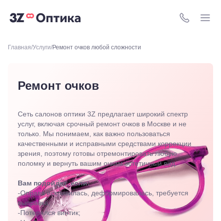
Москва, ТРЦ
Европейский,
8 (800) 511-4
м. Киевская,
площадь
Киевского
Главная
Услуги
Ремонт очков любой сложности
Вокзала, 2
Москва, м.
ВДНХ, ул.
Бориса
Ремонт очков
Галушкина,
3
Москва,
м.
Сеть салонов оптики 3Z предлагает широкий спектр
Свиблово,
услуг, включая срочный ремонт очков в Москве и не
ул.
только. Мы понимаем, как важно пользоваться
Снежная
качественными и исправными средствами коррекции
26
зрения, поэтому готовы отремонтировать любую
Москва, м.
поломку и вернуть вашим очкам эстетичный вид.
Академическая, ул.
Новочеремушкинская,
Вам подойдет, если:
д. 17
Ессентуки, ул.
-Оправа искривилась, деформировалась, требуется
Кисловодская,
выправка;
90
-Потерялся винтик;
Пермь, ул.