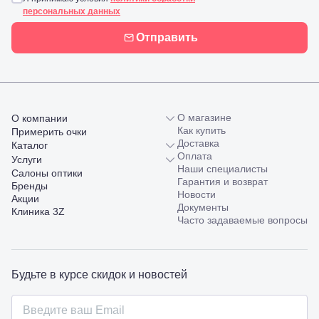
ул.
персональных данных
Совхозная,
98/4, литер
Отправить
А
Соликамск,
ул.
Калийная,
138
Сочи, ул.
Островского,
О магазине
О компании
67
Как купить
Примерить очки
Темрюк,
Доставка
Каталог
ул.
Оплата
Услуги
Таманская,
Наши специалисты
Салоны оптики
120а
Гарантия и возврат
Бренды
Тимашевск,
Новости
Акции
ул. Ленина,
Документы
Клиника 3Z
169
Часто задаваемые вопросы
Тихорецк,
ул.
Октябрьская,
53
Будьте в курсе скидок и новостей
Туапсе,
ул.
Проверка
Ленина,
зрения