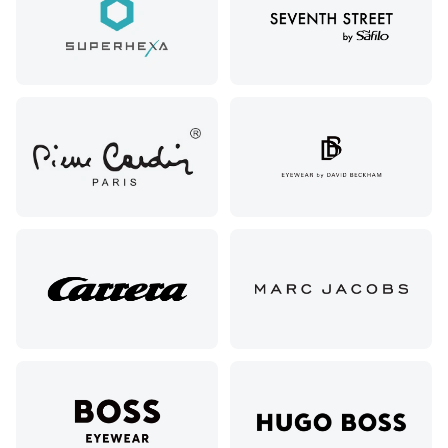
Георгиевск,
ул.
Октябрьская,
72/ угол с ул.
Ленина, 117
Горячий
Ключ, ул.
Псекупская,
54
Ейск, ул.
Одесская,
48
Кропоткин,
ул.
Красная,
96
Крымск, ул.
Адагумская,
169И
Майкоп, ул.
Пролетарская,
208
Минеральные
Воды, ул. 50
лет Октября,