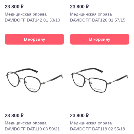
Европейский,
23 800 ₽
23 800 ₽
м. Киевская,
Медицинская оправа
Медицинская оправа
площадь
DAVIDOFF DAT142 01 53/19
DAVIDOFF DAT126 01 57/15
Киевского
Вокзала, 2
Москва, м.
ВДНХ, ул.
В корзину
В корзину
Бориса
Галушкина,
3
Москва,
м.
Свиблово,
ул.
Снежная
26
Москва, м.
Академическая, ул.
Новочеремушкинская,
д. 17
Ессентуки, ул.
23 800 ₽
23 800 ₽
Кисловодская,
Медицинская оправа
Медицинская оправа
90
Пермь, ул.
DAVIDOFF DAT119 03 50/21
DAVIDOFF DAT118 02 55/18