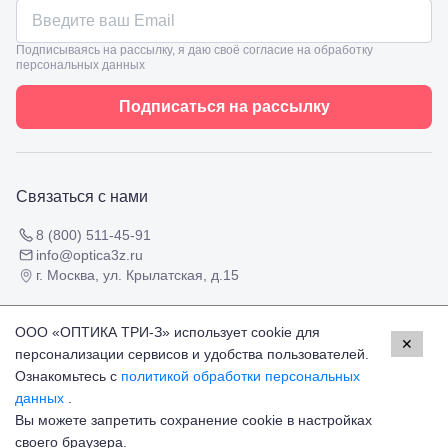
Подписываясь на рассылку, я даю своё согласие на обработку
персональных данных
Подписаться на рассылку
Связаться с нами
8 (800) 511-45-91
info@optica3z.ru
г. Москва, ул. Крылатская, д.15
Пользовательское соглашение
ООО «ОПТИКА ТРИ-З» использует cookie для
✕
Публичная оферта
персонализации сервисов и удобства пользователей.
Политика конфиденциальности
Ознакомьтесь с
политикой обработки персональных
данных
.
Работаем с платёжными системами
Вы можете запретить сохранение cookie в настройках
Мир
Visa
MasterCard
своего браузера.
© Оптика 3Z,
2026