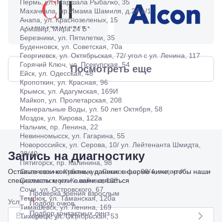
Пермь, ул. Маршала Рыбалко, 35
Махачкала, пр.Имама Шамиля, д.24 а/1
Анапа, ул. Краснозеленых, 15
Армавир, Мира 24 Б
Березники, ул. Пятилетки, 35
Буденновск, ул. Советская, 70а
Георгиевск, ул. Октябрьская, 72/ угол с ул. Ленина, 117
Горячий Ключ, ул. Псекупская, 54
Посмотреть еще
Ейск, ул. Одесская, 48
Кропоткин, ул. Красная, 96
Крымск, ул. Адагумская, 169И
Майкоп, ул. Пролетарская, 208
Минеральные Воды, ул. 50 лет Октября, 58
Моздок, ул. Кирова, 122а
Нальчик, пр. Ленина, 22
Невинномысск, ул. Гагарина, 55
Новороссийск, ул. Серова, 10/ ул. Лейтенанта Шмидта,
Запись на диагностику
38/40
Пятигорск, пр. Калинина, 98
Оставьте свои контактные данные в форме ниже, чтобы наши
Славянск-на-Кубани, ул. Совхозная, 98/4, литер А
специалисты могли с вами связаться
Соликамск, ул. Калийная, 138
Сочи, ул. Островского, 67
Проверка зрения взрослым
Темрюк, ул. Таманская, 120а
*
Услуга
Подбор очков
Тимашевск, ул. Ленина, 169
Подбор контактных линз
Выберите услугу
Тихорецк, ул. Октябрьская, 53