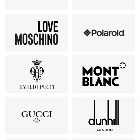
58
Моздок,
ул.
Кирова,
122а
Нальчик,
пр.
Ленина,
22
Невинномысск,
ул. Гагарина,
55
Новороссийск,
ул. Серова,
10/ ул.
Лейтенанта
Шмидта,
38/40
Пятигорск,
пр.
Калинина,
98
Славянск-
на-Кубани,
ул.