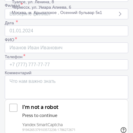
Туапсе, ул. Ленина, 8
*
Филиал
Черкесск, ул. Умара Алиева, 6
Москва, м. Крылатское , Осенний бульвар 5к1
Выберите филиал
*
Дата
*
ФИО
*
Телефон
Комментарий