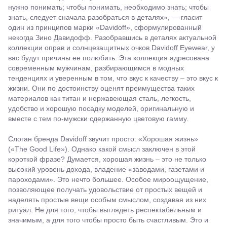
нужно понимать; чтобы понимать, необходимо знать; чтобы
знать, следует сначала разобраться в деталях», — гласит
один из принципов марки «Davidoff», сформулированный
некогда Зино Давидофф. Разобравшись в деталях актуальной
коллекции оправ и солнцезащитных очков Davidoff Eyewear, у
вас будут причины ее полюбить. Эта коллекция адресована
современным мужчинам, разбирающимся в модных
тенденциях и уверенным в том, что вкус к качеству – это вкус к
жизни. Они по достоинству оценят преимущества таких
материалов как титан и нержавеющая сталь, легкость,
удобство и хорошую посадку моделей, оригинальную и
вместе с тем по-мужски сдержанную цветовую гамму.
Слоган бренда Davidoff звучит просто: «Хорошая жизнь»
(«The Good Life»). Однако какой смысл заключен в этой
короткой фразе? Думается, хорошая жизнь – это не только
высокий уровень дохода, владение «заводами, газетами и
пароходами». Это нечто большее. Особое мироощущение,
позволяющее получать удовольствие от простых вещей и
наделять простые вещи особым смыслом, создавая из них
ритуал. Не для того, чтобы выглядеть респектабельным и
значимым, а для того чтобы просто быть счастливым. Это и