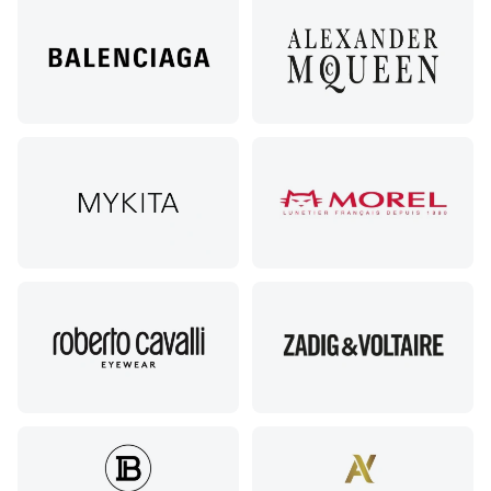
Совхозная,
98/4, литер
А
Соликамск,
ул.
Калийная,
138
Сочи, ул.
Островского,
67
Темрюк,
ул.
Таманская,
120а
Тимашевск,
ул. Ленина,
169
Тихорецк,
ул.
Октябрьская,
53
Туапсе,
ул.
Проверка
Ленина,
зрения
8
взрослым