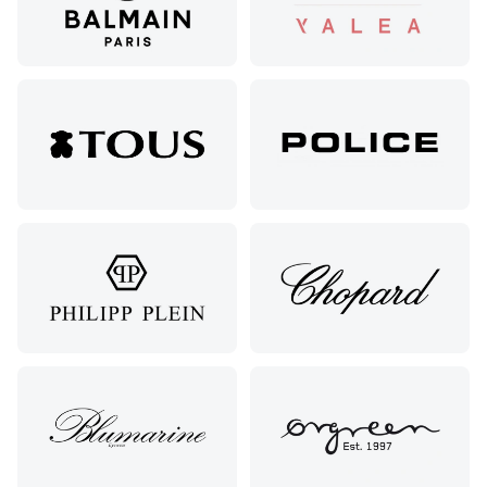
Черкесск,
Подбор
ул.
очков
Умара
Подбор
Алиева,
контактных
6
линз
Москва, м.
Крылатское
, Осенний
бульвар
5к1