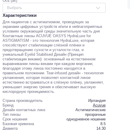
Ось (ax)
Выбрать
Характеристики
Для пациентов с астигматизмом, проводящих за
экранами цифровых устройств и/или в неблагоприятных
условиях окружающей среды значительную часть дня
Контактные линзы ACUVUE OASYS HydraLuxe for
ASTIGMATISM - это технология HydraLuxe, которая
способствуют стабилизации слёзной плёнки и
предотвращению сухости и усталости глаз, и
уникальный Eyelid Stabilised Дизайн (Принцип
стабилизации веками): основанный на естественном
выравнивании линзы веками при каждом моргании,
благодаря этому линза постоянно находится в
правильном положении. Tear-infused дизайн - технология
увлажнения, которая позволяет контактной линзе
естественно встраиваться в слёзную плёнку, увлажняет,
уменьшает энергию трения и обеспечивает высокую
кислородную проницаемость.
Страна производитель
Ирландия
Бренд
Acuvue
Дизайн контактных линз
Астигматические
Тип линзы
прозрачные
Cрок ношения
однодневное ношение
Базовая кривизна
8.5
Диаметр
14.30