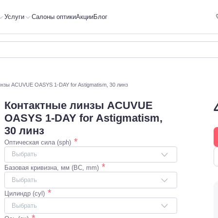
Услуги
Салоны оптики
Акции
Блог
инзы ACUVUE OASYS 1-DAY for Astigmatism, 30 линз
Контактные линзы ACUVUE
OASYS 1-DAY for Astigmatism,
30 линз
*
Оптическая сила (sph)
Выбрать
*
Базовая кривизна, мм (BC, mm)
Выбрать
*
Цилиндр (cyl)
Выбрать
*