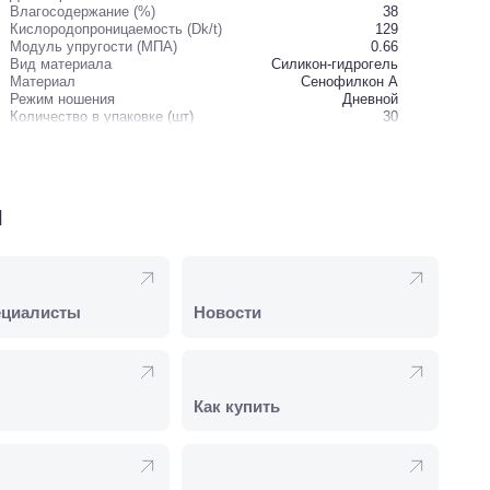
Влагосодержание (%)
38
Кислородопроницаемость (Dk/t)
129
Модуль упругости (МПА)
0.66
Вид материала
Силикон-гидрогель
Материал
Сенофилкон А
Режим ношения
Дневной
Количество в упаковке (шт)
30
и
ециалисты
Новости
Как купить