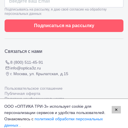
ул.
Таманская,
Подписываясь на рассылку, я даю своё согласие на обработку
120а
персональных данных
Тимашевск,
ул. Ленина,
Подписаться на рассылку
169
Тихорецк,
ул.
Октябрьская,
53
Связаться с нами
Туапсе,
ул.
Проверка
Ленина,
8 (800) 511-45-91
зрения
8
info@optica3z.ru
взрослым
Черкесск,
г. Москва, ул. Крылатская, д.15
Подбор
ул.
очков
Умара
Подбор
Алиева,
Пользовательское соглашение
контактных
6
Публичная оферта
линз
Москва, м.
Политика конфиденциальности
Крылатское
ООО «ОПТИКА ТРИ-З» использует cookie для
, Осенний
✕
персонализации сервисов и удобства пользователей.
Работаем с платёжными системами
бульвар
Мир
Visa
MasterCard
5к1
Ознакомьтесь с
политикой обработки персональных
© Оптика 3Z,
2026
данных
.