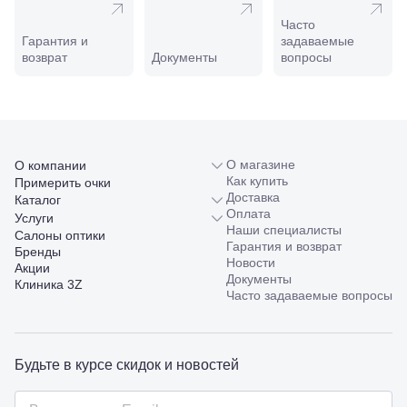
Новороссийск,
Часто
ул. Серова,
Гарантия и
задаваемые
10/ ул.
возврат
Документы
вопросы
Лейтенанта
Шмидта,
38/40
Пятигорск,
пр.
Калинина,
98
О магазине
О компании
Славянск-
Как купить
Примерить очки
на-Кубани,
Доставка
Каталог
ул.
Оплата
Услуги
Совхозная,
Наши специалисты
Салоны оптики
98/4, литер
Гарантия и возврат
Бренды
А
Новости
Акции
Соликамск,
Документы
Клиника 3Z
ул.
Часто задаваемые вопросы
Калийная,
138
Сочи, ул.
Островского,
Будьте в курсе скидок и новостей
67
Темрюк,