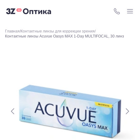
м.
Свиблово,
8 (800) 511-4
ул.
Снежная
26
Москва, м.
Главная
Контактные линзы для коррекции зрения
Контактные линзы Acuvue Oasys MAX 1-Day MULTIFOCAL, 30 линз
Академическая, ул.
Новочеремушкинская,
д. 17
Ессентуки, ул.
Кисловодская,
90
Пермь, ул.
Екатерининская,
105
Пермь,
ул.
Маршала
Рыбалко,
35
Махачкала,
пр.Имама
Шамиля,
д.24 а/1
Анапа, ул.