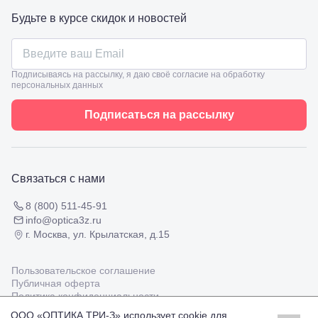
ул.
Проверка
Будьте в курсе скидок и новостей
Ленина,
зрения
8
взрослым
Черкесск,
Подбор
ул.
очков
Умара
Подписываясь на рассылку, я даю своё согласие на обработку
Подбор
Алиева,
персональных данных
контактных
6
линз
Москва, м.
Подписаться на рассылку
Крылатское
, Осенний
бульвар
5к1
Связаться с нами
8 (800) 511-45-91
info@optica3z.ru
г. Москва, ул. Крылатская, д.15
Пользовательское соглашение
Публичная оферта
Политика конфиденциальности
ООО «ОПТИКА ТРИ-З» использует cookie для