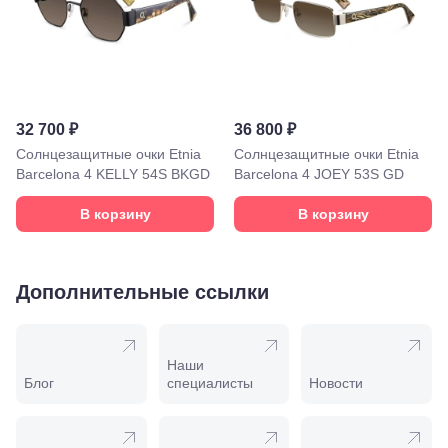
Минеральные
Воды, ул. 50
лет Октября,
58
Моздок,
ул.
Кирова,
32 700 ₽
36 800 ₽
122а
Нальчик,
Солнцезащитные очки Etnia
Солнцезащитные очки Etnia
пр.
Barcelona 4 KELLY 54S BKGD
Barcelona 4 JOEY 53S GD
Ленина,
22
В корзину
В корзину
Невинномысск,
ул. Гагарина,
55
Новороссийск,
Дополнительные ссылки
ул. Серова,
10/ ул.
Лейтенанта
Шмидта,
Наши
38/40
Блог
специалисты
Новости
Пятигорск,
пр.
Калинина,
98