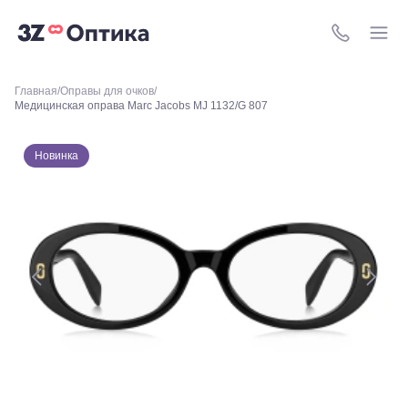
Уральская,
156
8 (800) 511-4
Москва, ТРЦ
Европейский,
м. Киевская,
Главная
Оправы для очков
площадь
Медицинская оправа Marc Jacobs MJ 1132/G 807
Киевского
Вокзала, 2
Москва, м.
Новинка
ВДНХ, ул.
Бориса
Галушкина,
3
Москва,
м.
Свиблово,
ул.
Снежная
26
Москва, м.
Академическая, ул.
Новочеремушкинская,
д. 17
Ессентуки, ул.