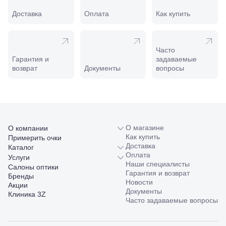
Славянск-
на-Кубани,
Доставка
Оплата
Как купить
ул.
Совхозная,
98/4, литер
А
Часто
Соликамск,
Гарантия и
задаваемые
ул.
возврат
Документы
вопросы
Калийная,
138
Сочи, ул.
Островского,
67
Темрюк,
О магазине
О компании
ул.
Как купить
Примерить очки
Таманская,
Доставка
Каталог
120а
Оплата
Услуги
Тимашевск,
Наши специалисты
Салоны оптики
ул. Ленина,
Гарантия и возврат
Бренды
169
Новости
Акции
Тихорецк,
Документы
Клиника 3Z
ул.
Часто задаваемые вопросы
Октябрьская,
53
Туапсе,