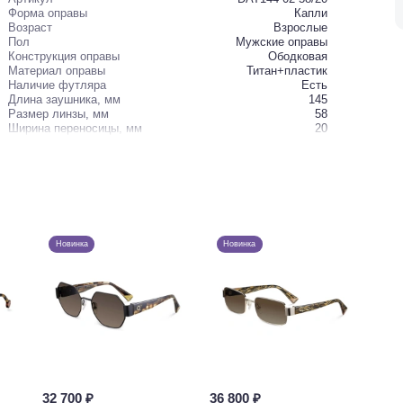
Форма оправы
Капли
Возраст
Взрослые
Пол
Мужские оправы
Конструкция оправы
Ободковая
Материал оправы
Титан+пластик
Наличие футляра
Есть
Длина заушника, мм
145
Размер линзы, мм
58
Ширина переносицы, мм
20
Новинка
Новинка
32 700 ₽
36 800 ₽