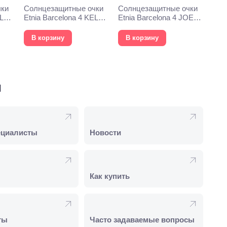
чки
Солнцезащитные очки
Солнцезащитные очки
YLYS
Etnia Barcelona 4 KELLY
Etnia Barcelona 4 JOEY
54S BKGD
53S GD
В корзину
В корзину
и
ециалисты
Новости
Как купить
ты
Часто задаваемые вопросы