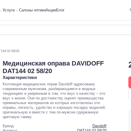
Услуги
Салоны оптики
Акции
Блог
144 02 58/20
Медицинская оправа DAVIDOFF
DAT144 02 58/20
Характеристики
Коллекция медицинских оправ Davidoff адресована
современным мужчинам, разбирающимся в модных
тенденциях и уверенным в том, что вкус к качеству – это
вкус к жизни. Они по достоинству оценят преимущества
премиальных материалов из которых изготовлены эти
оправы, легкость, удобство и хорошую посадку моделей,
оригинальную и вместе с тем по-мужски сдержанную
цветовую гамму.
Бренд
Davidoff
Артикул
DAT144 02 58/20