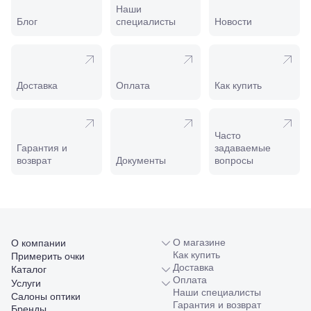
Майкоп, ул.
Наши
Пролетарская,
Блог
специалисты
Новости
208
Минеральные
Воды, ул. 50
лет Октября,
58
Доставка
Оплата
Как купить
Моздок,
ул.
Кирова,
122а
Часто
Нальчик,
Гарантия и
задаваемые
пр.
возврат
Документы
вопросы
Ленина,
22
Невинномысск,
ул. Гагарина,
55
Новороссийск,
ул. Серова,
О магазине
О компании
10/ ул.
Как купить
Примерить очки
Лейтенанта
Доставка
Каталог
Шмидта,
Оплата
Услуги
38/40
Наши специалисты
Салоны оптики
Пятигорск,
Гарантия и возврат
Бренды