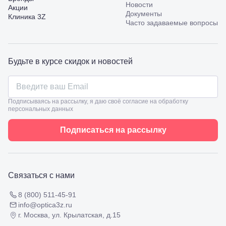
пр.
Новости
Акции
Калинина,
Документы
Клиника 3Z
98
Часто задаваемые вопросы
Славянск-
на-Кубани,
ул.
Совхозная,
Будьте в курсе скидок и новостей
98/4, литер
А
Соликамск,
ул.
Калийная,
Подписываясь на рассылку, я даю своё согласие на обработку
персональных данных
138
Сочи, ул.
Островского,
Подписаться на рассылку
67
Темрюк,
ул.
Таманская,
120а
Связаться с нами
Тимашевск,
ул. Ленина,
8 (800) 511-45-91
169
info@optica3z.ru
Тихорецк,
г. Москва, ул. Крылатская, д.15
ул.