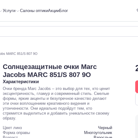
Услуги
Салоны оптики
Акции
Блог
obs MARC 851/S 807 9O
Солнцезащитные очки Marc
Jacobs MARC 851/S 807 9O
Характеристики
Очки бренда Marc Jacobs – это выбор для тех, кто ценит
эксцентричность, гламур и современный стиль. Смелые
формы, яркие акценты и безупречное качество делают
эти очки воплощением креативного видения и
утонченности. Они идеально подойдут тем, кто
стремится выделиться и добавить уникальности своему
образу.
Цвет линз
Черный
Форма оправы
Многоугольник
Возраст
Взрослые