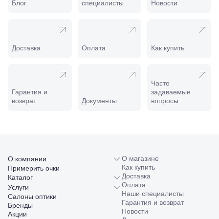
Пролетарская,
Блог
специалисты
Новости
208
Минеральные
Воды, ул. 50
лет Октября,
58
Доставка
Оплата
Как купить
Моздок,
ул.
Кирова,
122а
Часто
Нальчик,
Гарантия и
задаваемые
пр.
возврат
Документы
вопросы
Ленина,
22
Невинномысск,
ул. Гагарина,
55
Новороссийск,
О магазине
О компании
ул. Серова,
Как купить
Примерить очки
10/ ул.
Доставка
Каталог
Лейтенанта
Оплата
Услуги
Шмидта,
Наши специалисты
38/40
Салоны оптики
Гарантия и возврат
Пятигорск,
Бренды
Новости
пр.
Акции