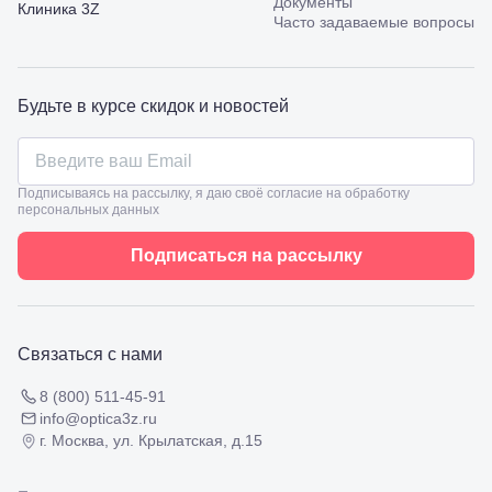
Документы
Калинина,
Клиника 3Z
Часто задаваемые вопросы
98
Славянск-
на-Кубани,
ул.
Будьте в курсе скидок и новостей
Совхозная,
98/4, литер
А
Соликамск,
ул.
Подписываясь на рассылку, я даю своё согласие на обработку
Калийная,
персональных данных
138
Сочи, ул.
Подписаться на рассылку
Островского,
67
Темрюк,
ул.
Таманская,
Связаться с нами
120а
Тимашевск,
8 (800) 511-45-91
ул. Ленина,
info@optica3z.ru
169
г. Москва, ул. Крылатская, д.15
Тихорецк,
ул.
Октябрьская,