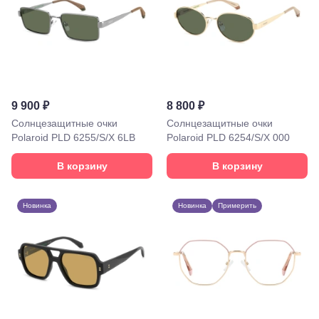
Георгиевск,
ул.
Октябрьская,
72/ угол с ул.
Ленина, 117
Горячий
Ключ, ул.
Псекупская,
9 900 ₽
8 800 ₽
54
Солнцезащитные очки
Солнцезащитные очки
Ейск, ул.
Polaroid PLD 6255/S/X 6LB
Polaroid PLD 6254/S/X 000
Одесская,
48
Кропоткин,
В корзину
В корзину
ул.
Красная,
96
Новинка
Новинка
Примерить
Крымск, ул.
Адагумская,
169И
Майкоп, ул.
Пролетарская,
208
Минеральные
Воды, ул. 50
лет Октября,