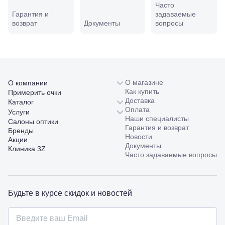
Часто
Совхозная,
Гарантия и
задаваемые
98/4, литер
возврат
Документы
вопросы
А
Соликамск,
ул.
Калийная,
138
Сочи, ул.
Островского,
О магазине
О компании
67
Как купить
Примерить очки
Темрюк,
Доставка
Каталог
ул.
Оплата
Услуги
Таманская,
Наши специалисты
Салоны оптики
120а
Гарантия и возврат
Бренды
Тимашевск,
Новости
Акции
ул. Ленина,
Документы
Клиника 3Z
169
Часто задаваемые вопросы
Тихорецк,
ул.
Октябрьская,
53
Будьте в курсе скидок и новостей
Туапсе,
ул.
Проверка
Ленина,
зрения