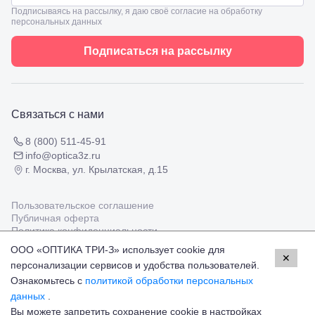
8
взрослым
Подписываясь на рассылку, я даю своё согласие на обработку
Черкесск,
Подбор
персональных данных
ул.
очков
Умара
Подбор
Подписаться на рассылку
Алиева,
контактных
6
линз
Москва, м.
Крылатское
, Осенний
Связаться с нами
бульвар
5к1
8 (800) 511-45-91
info@optica3z.ru
г. Москва, ул. Крылатская, д.15
Пользовательское соглашение
Публичная оферта
Политика конфиденциальности
ООО «ОПТИКА ТРИ-З» использует cookie для
✕
персонализации сервисов и удобства пользователей.
Работаем с платёжными системами
Мир
Visa
MasterCard
Ознакомьтесь с
политикой обработки персональных
© Оптика 3Z,
2026
данных
.
Вы можете запретить сохранение cookie в настройках