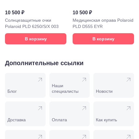
58
Моздок,
10 500 ₽
10 500 ₽
ул.
Солнцезащитные очки
Медицинская оправа Polaroid
Кирова,
Polaroid PLD 6250/S/X 003
PLD D555 EYR
122а
Нальчик,
пр.
В корзину
В корзину
Ленина,
22
Невинномысск,
ул. Гагарина,
Дополнительные ссылки
55
Новороссийск,
ул. Серова,
10/ ул.
Наши
Лейтенанта
Блог
специалисты
Новости
Шмидта,
38/40
Пятигорск,
пр.
Калинина,
Доставка
Оплата
Как купить
98
Славянск-
на-Кубани,
ул.