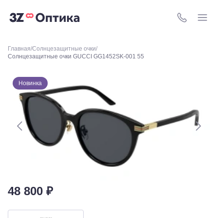
8 (800) 511-4
Главная
Солнцезащитные очки
Солнцезащитные очки GUCCI GG1452SK-001 55
Краснодар,
ул.
Красных
Партизан,
Новинка
18
Краснодар, ул.
Ставропольская,
252
Краснодар,
ул. 40 лет
Победы,
60
Краснодар,
ул.
Уральская,
48 800 ₽
156
Москва, ТРЦ
Европейский,
м. Киевская,