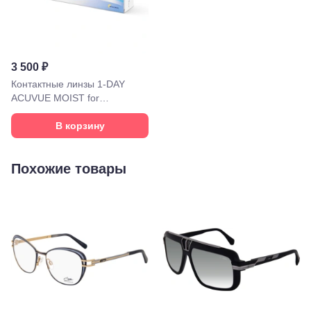
72/ угол с ул.
Ленина, 117
Горячий
Ключ, ул.
Псекупская,
3 500 ₽
54
Контактные линзы 1-DAY
Ейск, ул.
ACUVUE MOIST for
Одесская,
48
ASTIGMATISM, 30 линз
Кропоткин,
В корзину
ул.
Красная,
96
Похожие товары
Крымск, ул.
Адагумская,
169И
Майкоп, ул.
Пролетарская,
208
Минеральные
Воды, ул. 50
лет Октября,
58
Моздок,
ул.