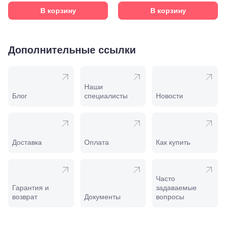
А
Соликамск,
В корзину
В корзину
ул.
Калийная,
138
Сочи, ул.
Дополнительные ссылки
Островского,
67
Темрюк,
ул.
Наши
Таманская,
Блог
специалисты
Новости
120а
Тимашевск,
ул. Ленина,
169
Тихорецк,
Доставка
Оплата
Как купить
ул.
Октябрьская,
53
Туапсе,
Часто
ул.
Проверка
Гарантия и
задаваемые
Ленина,
зрения
возврат
Документы
вопросы
8
взрослым
Черкесск,
Подбор
ул.
очков