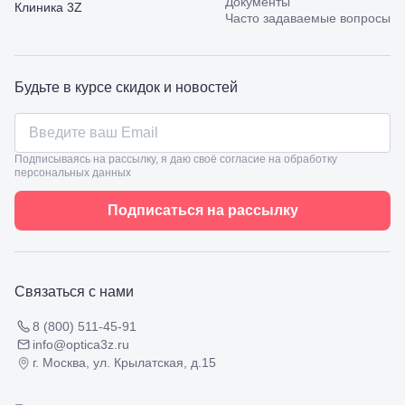
Документы
Калинина,
Клиника 3Z
Часто задаваемые вопросы
98
Славянск-
на-Кубани,
ул.
Будьте в курсе скидок и новостей
Совхозная,
98/4, литер
А
Соликамск,
ул.
Подписываясь на рассылку, я даю своё согласие на обработку
Калийная,
персональных данных
138
Сочи, ул.
Подписаться на рассылку
Островского,
67
Темрюк,
ул.
Таманская,
Связаться с нами
120а
Тимашевск,
8 (800) 511-45-91
ул. Ленина,
info@optica3z.ru
169
г. Москва, ул. Крылатская, д.15
Тихорецк,
ул.
Октябрьская,