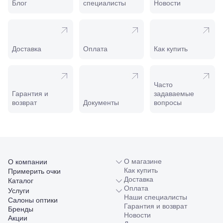
Пролетарская,
Блог
специалисты
Новости
208
Минеральные
Воды, ул. 50
лет Октября,
58
Доставка
Оплата
Как купить
Моздок,
ул.
Кирова,
122а
Часто
Нальчик,
Гарантия и
задаваемые
пр.
возврат
Документы
вопросы
Ленина,
22
Невинномысск,
ул. Гагарина,
55
Новороссийск,
О магазине
О компании
ул. Серова,
Как купить
Примерить очки
10/ ул.
Доставка
Каталог
Лейтенанта
Оплата
Услуги
Шмидта,
Наши специалисты
38/40
Салоны оптики
Гарантия и возврат
Пятигорск,
Бренды
Новости
пр.
Акции