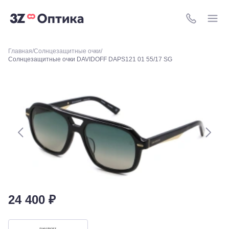
Уральская,
156
8 (800) 511-4
Москва, ТРЦ
Европейский,
м. Киевская,
площадь
Главная
Солнцезащитные очки
Солнцезащитные очки DAVIDOFF DAPS121 01 55/17 SG
Киевского
Вокзала, 2
Москва, м.
ВДНХ, ул.
Бориса
Галушкина,
3
Москва,
м.
Свиблово,
ул.
Снежная
26
Москва, м.
Академическая, ул.
24 400 ₽
Новочеремушкинская,
д. 17
Ессентуки, ул.
Кисловодская,