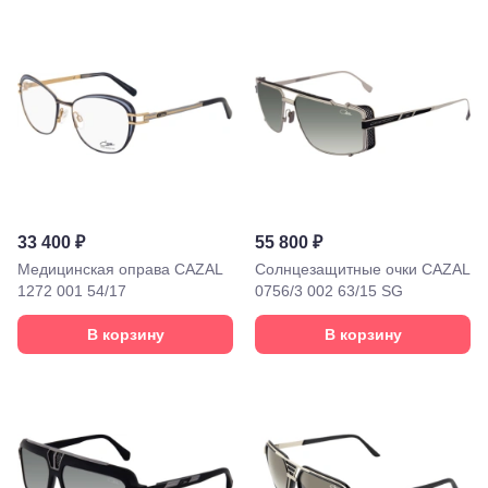
Советская,
70а
Георгиевск,
ул.
Октябрьская,
72/ угол с ул.
Ленина, 117
Горячий
Ключ, ул.
Псекупская,
54
Ейск, ул.
33 400 ₽
55 800 ₽
Одесская,
Медицинская оправа CAZAL
Солнцезащитные очки CAZAL
48
Кропоткин,
1272 001 54/17
0756/3 002 63/15 SG
ул.
Красная,
В корзину
В корзину
96
Крымск, ул.
Адагумская,
169И
Майкоп, ул.
Пролетарская,
208
Минеральные