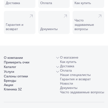
Славянск-
Доставка
Оплата
Как купить
на-Кубани,
ул.
Совхозная,
98/4, литер
Часто
А
Гарантия и
задаваемые
Соликамск,
возврат
Документы
вопросы
ул.
Калийная,
138
Сочи, ул.
Островского,
67
Темрюк,
О магазине
О компании
ул.
Как купить
Примерить очки
Таманская,
Доставка
Каталог
120а
Оплата
Услуги
Тимашевск,
Наши специалисты
Салоны оптики
ул. Ленина,
Гарантия и возврат
Бренды
169
Новости
Акции
Тихорецк,
Документы
Клиника 3Z
ул.
Часто задаваемые вопросы
Октябрьская,
53
Туапсе,