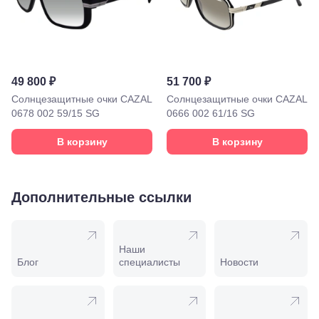
Воды, ул. 50
лет Октября,
58
Моздок,
ул.
Кирова,
49 800 ₽
51 700 ₽
122а
Солнцезащитные очки CAZAL
Солнцезащитные очки CAZAL
Нальчик,
0678 002 59/15 SG
0666 002 61/16 SG
пр.
Ленина,
22
В корзину
В корзину
Невинномысск,
ул. Гагарина,
55
Новороссийск,
Дополнительные ссылки
ул. Серова,
10/ ул.
Лейтенанта
Шмидта,
Наши
38/40
Блог
специалисты
Новости
Пятигорск,
пр.
Калинина,
98