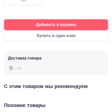
90
Пермь, ул.
Екатерининская,
105
Пермь,
Добавить в корзину
ул.
Маршала
Рыбалко,
Купить в один клик
35
Махачкала,
пр.Имама
Шамиля,
д.24 а/1
Доставка товара
Анапа, ул.
Краснозеленых,
...
15
Армавир,
Мира 24
Б
С этим товаром мы рекомендуем
Березники,
ул.
Пятилетки,
35
Похожие товары
Буденновск,
ул.