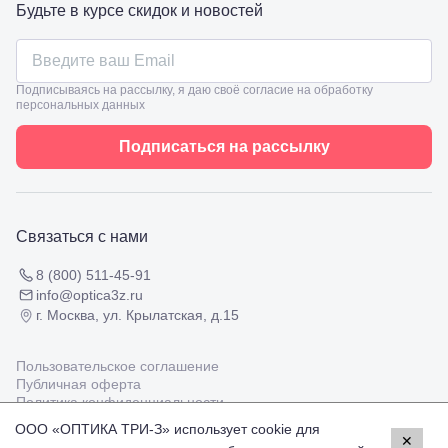
ул.
Будьте в курсе скидок и новостей
Проверка
Ленина,
зрения
8
взрослым
Черкесск,
Подбор
ул.
очков
Подписываясь на рассылку, я даю своё согласие на обработку
Умара
Подбор
персональных данных
Алиева,
контактных
6
линз
Подписаться на рассылку
Москва, м.
Крылатское
, Осенний
бульвар
5к1
Связаться с нами
8 (800) 511-45-91
info@optica3z.ru
г. Москва, ул. Крылатская, д.15
Пользовательское соглашение
Публичная оферта
Политика конфиденциальности
ООО «ОПТИКА ТРИ-З» использует cookie для
✕