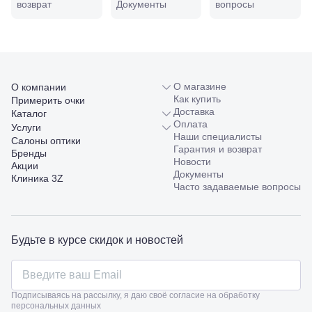
возврат
Документы
вопросы
98/4, литер
А
Соликамск,
ул.
Калийная,
138
Сочи, ул.
О магазине
О компании
Островского,
Как купить
Примерить очки
67
Доставка
Каталог
Темрюк,
Оплата
Услуги
ул.
Наши специалисты
Салоны оптики
Таманская,
Гарантия и возврат
Бренды
120а
Новости
Акции
Тимашевск,
Документы
Клиника 3Z
ул. Ленина,
Часто задаваемые вопросы
169
Тихорецк,
ул.
Октябрьская,
Будьте в курсе скидок и новостей
53
Туапсе,
ул.
Проверка
Ленина,
зрения
Подписываясь на рассылку, я даю своё согласие на обработку
8
взрослым
персональных данных
Черкесск,