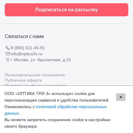
Подбор
ул.
очков
Подписаться на рассылку
Умара
Подбор
Алиева,
контактных
6
линз
Москва, м.
Крылатское
Связаться с нами
, Осенний
бульвар
8 (800) 511-45-91
5к1
info@optica3z.ru
г. Москва, ул. Крылатская, д.15
Пользовательское соглашение
Публичная оферта
Политика конфиденциальности
ООО «ОПТИКА ТРИ-З» использует cookie для
✕
персонализации сервисов и удобства пользователей.
Работаем с платёжными системами
Мир
Visa
MasterCard
Ознакомьтесь с
политикой обработки персональных
© Оптика 3Z,
2026
данных
.
Вы можете запретить сохранение cookie в настройках
24 400 ₽
Добавить в корзину
своего браузера.