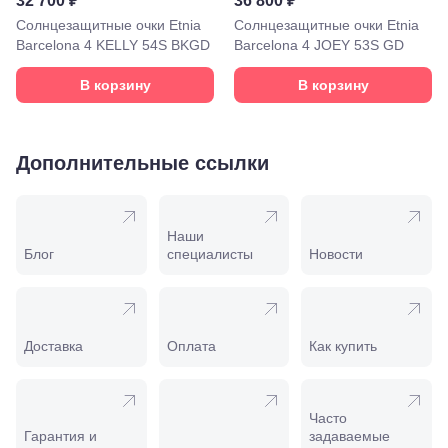
32 700 ₽
36 800 ₽
Моздок,
Солнцезащитные очки Etnia
Солнцезащитные очки Etnia
ул.
Barcelona 4 KELLY 54S BKGD
Barcelona 4 JOEY 53S GD
Кирова,
122а
В корзину
В корзину
Нальчик,
пр.
Ленина,
22
Невинномысск,
Дополнительные ссылки
ул. Гагарина,
55
Новороссийск,
ул. Серова,
Наши
10/ ул.
Блог
специалисты
Новости
Лейтенанта
Шмидта,
38/40
Пятигорск,
пр.
Доставка
Оплата
Как купить
Калинина,
98
Славянск-
на-Кубани,
Часто
ул.
Гарантия и
задаваемые
Совхозная,