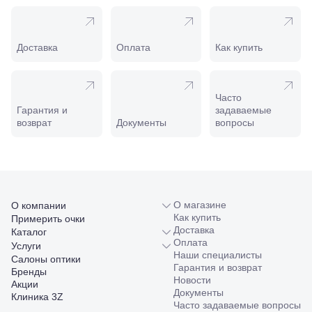
208
Минеральные
Воды, ул. 50
лет Октября,
Доставка
Оплата
Как купить
58
Моздок,
ул.
Кирова,
Часто
122а
Гарантия и
задаваемые
Нальчик,
возврат
Документы
вопросы
пр.
Ленина,
22
Невинномысск,
ул. Гагарина,
55
О магазине
О компании
Новороссийск,
Как купить
Примерить очки
ул. Серова,
Доставка
10/ ул.
Каталог
Оплата
Лейтенанта
Услуги
Наши специалисты
Шмидта,
Салоны оптики
Гарантия и возврат
38/40
Бренды
Новости
Пятигорск,
Акции
Документы
пр.
Клиника 3Z
Часто задаваемые вопросы
Калинина,