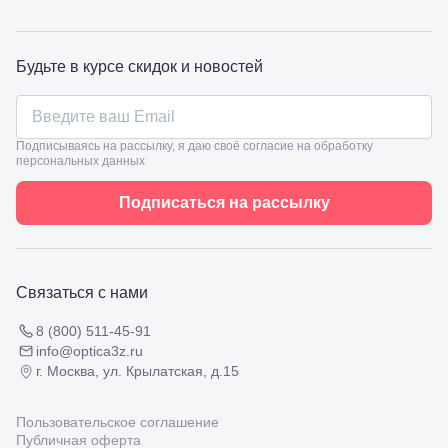
98
Славянск-
на-Кубани,
ул.
Будьте в курсе скидок и новостей
Совхозная,
98/4, литер
А
Соликамск,
Подписываясь на рассылку, я даю своё согласие на обработку
ул.
персональных данных
Калийная,
138
Подписаться на рассылку
Сочи, ул.
Островского,
67
Темрюк,
ул.
Связаться с нами
Таманская,
120а
8 (800) 511-45-91
Тимашевск,
info@optica3z.ru
ул. Ленина,
169
г. Москва, ул. Крылатская, д.15
Тихорецк,
ул.
Пользовательское соглашение
Октябрьская,
Публичная оферта
53