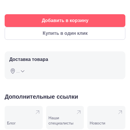
Буденновск,
ул.
Советская,
70а
Добавить в корзину
Георгиевск,
ул.
Купить в один клик
Октябрьская,
72/ угол с ул.
Ленина, 117
Горячий
Ключ, ул.
Доставка товара
Псекупская,
54
Ейск, ул.
...
Одесская,
48
Кропоткин,
ул.
Дополнительные ссылки
Красная,
96
Крымск, ул.
Адагумская,
169И
Наши
Майкоп, ул.
Блог
специалисты
Новости
Пролетарская,