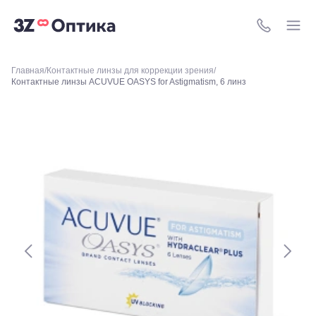
м.
Свиблово,
8 (800) 511-4
ул.
Снежная
26
Москва, м.
Главная
Контактные линзы для коррекции зрения
Контактные линзы ACUVUE OASYS for Astigmatism, 6 линз
Академическая, ул.
Новочеремушкинская,
д. 17
Ессентуки, ул.
Кисловодская,
90
Пермь, ул.
Екатерининская,
105
Пермь,
ул.
Маршала
Рыбалко,
35
Махачкала,
пр.Имама
Шамиля,
д.24 а/1
Анапа, ул.