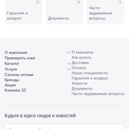
Новороссийск,
Часто
ул. Серова,
Гарантия и
задаваемые
10/ ул.
возврат
Документы
вопросы
Лейтенанта
Шмидта,
38/40
Пятигорск,
пр.
Калинина,
98
О магазине
О компании
Славянск-
Как купить
Примерить очки
на-Кубани,
Доставка
Каталог
ул.
Оплата
Услуги
Совхозная,
Наши специалисты
Салоны оптики
98/4, литер
Гарантия и возврат
Бренды
А
Новости
Акции
Соликамск,
Документы
Клиника 3Z
ул.
Часто задаваемые вопросы
Калийная,
138
Сочи, ул.
Островского,
Будьте в курсе скидок и новостей
67
Темрюк,