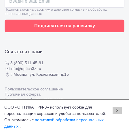
ул.
Таманская,
Подписываясь на рассылку, я даю своё согласие на обработку
120а
персональных данных
Тимашевск,
ул. Ленина,
Подписаться на рассылку
169
Тихорецк,
ул.
Октябрьская,
53
Связаться с нами
Туапсе,
ул.
Проверка
Ленина,
8 (800) 511-45-91
зрения
8
info@optica3z.ru
взрослым
Черкесск,
г. Москва, ул. Крылатская, д.15
Подбор
ул.
очков
Умара
Подбор
Алиева,
Пользовательское соглашение
контактных
6
Публичная оферта
линз
Москва, м.
Политика конфиденциальности
Крылатское
ООО «ОПТИКА ТРИ-З» использует cookie для
, Осенний
✕
персонализации сервисов и удобства пользователей.
Работаем с платёжными системами
бульвар
Мир
Visa
MasterCard
5к1
Ознакомьтесь с
политикой обработки персональных
© Оптика 3Z,
2026
данных
.