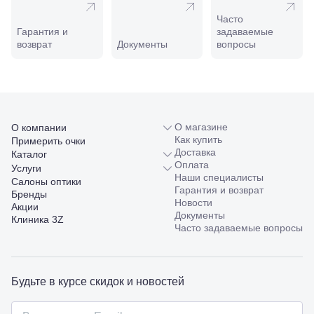
Новороссийск,
Часто
ул. Серова,
Гарантия и
задаваемые
10/ ул.
возврат
Документы
вопросы
Лейтенанта
Шмидта,
38/40
Пятигорск,
пр.
Калинина,
98
О магазине
О компании
Славянск-
Как купить
Примерить очки
на-Кубани,
Доставка
Каталог
ул.
Оплата
Услуги
Совхозная,
Наши специалисты
Салоны оптики
98/4, литер
Гарантия и возврат
Бренды
А
Новости
Акции
Соликамск,
Документы
Клиника 3Z
ул.
Часто задаваемые вопросы
Калийная,
138
Сочи, ул.
Островского,
Будьте в курсе скидок и новостей
67
Темрюк,