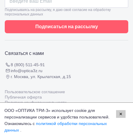
ул.
Таманская,
Подписываясь на рассылку, я даю своё согласие на обработку
120а
персональных данных
Тимашевск,
ул. Ленина,
Подписаться на рассылку
169
Тихорецк,
ул.
Октябрьская,
53
Связаться с нами
Туапсе,
ул.
Проверка
Ленина,
8 (800) 511-45-91
зрения
8
info@optica3z.ru
взрослым
Черкесск,
г. Москва, ул. Крылатская, д.15
Подбор
ул.
очков
Умара
Подбор
Алиева,
Пользовательское соглашение
контактных
6
Публичная оферта
линз
Москва, м.
Политика конфиденциальности
Крылатское
ООО «ОПТИКА ТРИ-З» использует cookie для
, Осенний
✕
персонализации сервисов и удобства пользователей.
Работаем с платёжными системами
бульвар
Мир
Visa
MasterCard
5к1
Ознакомьтесь с
политикой обработки персональных
© Оптика 3Z,
2026
данных
.