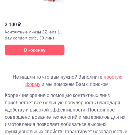
Махачкала,
пр.Имама
Шамиля,
д.24 а/1
3 100 ₽
Анапа, ул.
Краснозеленых,
Контактные линзы 3Z lens 1
15
day comfort toric, 30 линз
Армавир,
Мира 24
В корзину
Б
Березники,
ул.
Пятилетки,
35
Не нашли то что вам нужно? Заполните
простую
Буденновск,
форму
и мы поможем Вам с поиском!
ул.
Советская,
Коррекция зрения с помощью контактных линз
70а
Георгиевск,
приобретает все большую популярность благодаря
ул.
удобству и высокой эффективности. Постоянное
Октябрьская,
совершенствование технологий и материалов для их
72/ угол с ул.
Ленина, 117
изготовления позволяет добиваться высоких
Горячий
функциональных свойств, гарантирует безопасность и
Ключ, ул.