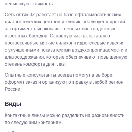
невысокую стоимость.
Псекупская,
54
Ейск, ул.
Сеть оптик 3Z работает на базе офтальмологических
Одесская,
диагностических центров и клиник, реализует широкий
48
ассортимент высококачественных линз надежных
Кропоткин,
ул.
известных брендов. Основную часть составляют
Красная,
прогрессивные мягкие силикон-гидрогелевые изделия
96
с улучшенными показателями воздухопроницаемости и
Крымск, ул.
Адагумская,
влагосодержания, которые обеспечивают повышенную
169И
степень комфорта для глаз.
Майкоп, ул.
Пролетарская,
Опытные консультанты всегда помогут в выборе,
208
оформят заказ и организуют отправку в любой регион
Минеральные
Воды, ул. 50
России.
лет Октября,
58
Виды
Моздок,
ул.
Кирова,
Контактные линзы можно разделить на разновидности
122а
по следующим критериям.
Нальчик,
пр.