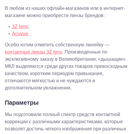
Сочи, ул.
В любом из наших офлайн-магазинов или в интернет-
Островского,
магазине можно приобрести линзы брендов:
67
Темрюк,
3Z lens
;
ул.
Таманская,
Acuvue
.
120а
Тимашевск,
Особо хотим отметить собственную линейку —
ул. Ленина,
контактные линзы 3Z lens
. Произведенные по
169
Тихорецк,
эксклюзивному заказу в Великобритании, «дышащие»
ул.
МКЛ выделяются среди других товаров превосходным
Октябрьская,
качеством, коротким периодом привыкания,
53
Туапсе,
отличаются мягкостью и не нуждаются в
ул.
дополнительном увлажнении.
Проверка
Ленина,
зрения
8
взрослым
Параметры
Черкесск,
Подбор
ул.
очков
Умара
Мы подготовили полный спектр средств контактной
Подбор
Алиева,
контактных
коррекции с различными характеристиками, которые
6
линз
позволят достичь четкого изображения при различных
Москва, м.