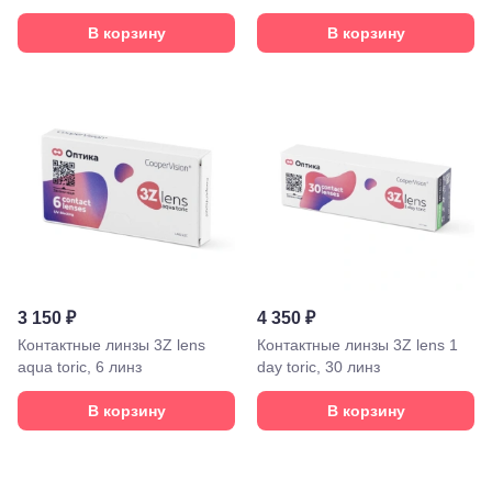
В корзину
В корзину
Краснодар,
ул.
Красных
Партизан,
18
Краснодар, ул.
Ставропольская,
252
Краснодар,
ул. 40 лет
Победы,
60
Краснодар,
ул.
3 150 ₽
4 350 ₽
Уральская,
156
Контактные линзы 3Z lens
Контактные линзы 3Z lens 1
Москва, ТРЦ
aqua toric, 6 линз
day toric, 30 линз
Европейский,
м. Киевская,
В корзину
В корзину
площадь
Киевского
Вокзала, 2
Москва, м.