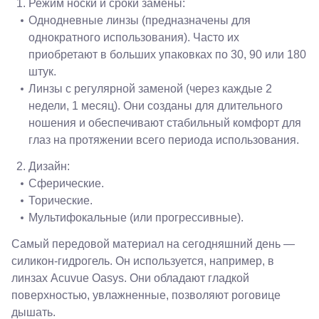
Режим носки и сроки замены:
Ленина,
Однодневные линзы (предназначены для
22
Невинномысск,
однократного использования). Часто их
ул. Гагарина,
приобретают в больших упаковках по 30, 90 или 180
55
штук.
Новороссийск,
ул. Серова,
Линзы с регулярной заменой (через каждые 2
10/ ул.
недели, 1 месяц). Они созданы для длительного
Лейтенанта
ношения и обеспечивают стабильный комфорт для
Шмидта,
38/40
глаз на протяжении всего периода использования.
Пятигорск,
пр.
Дизайн:
Калинина,
Сферические.
98
Торические.
Славянск-
на-Кубани,
Мультифокальные (или прогрессивные).
ул.
Совхозная,
Самый передовой материал на сегодняшний день —
98/4, литер
силикон-гидрогель. Он используется, например, в
А
линзах Acuvue Oasys. Они обладают гладкой
Соликамск,
ул.
поверхностью, увлажненные, позволяют роговице
Калийная,
дышать.
138