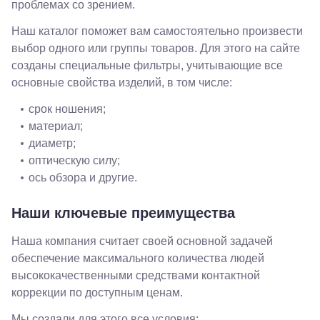
Крылатское
проблемах со зрением.
, Осенний
бульвар
Наш каталог поможет вам самостоятельно произвести
5к1
выбор одного или группы товаров. Для этого на сайте
созданы специальные фильтры, учитывающие все
основные свойства изделий, в том числе:
срок ношения;
материал;
диаметр;
оптическую силу;
ось обзора и другие.
Наши ключевые преимущества
Наша компания считает своей основной задачей
обеспечение максимального количества людей
высококачественными средствами контактной
коррекции по доступным ценам.
Мы создали для этого все условия: