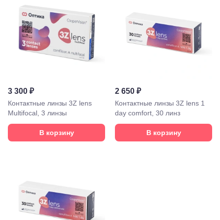
ВДНХ, ул.
Бориса
Галушкина,
3
Москва,
м.
Свиблово,
ул.
Снежная
26
3 300 ₽
2 650 ₽
Москва, м.
Академическая, ул.
Контактные линзы 3Z lens
Контактные линзы 3Z lens 1
Новочеремушкинская,
Multifocal, 3 линзы
day comfort, 30 линз
д. 17
Ессентуки, ул.
В корзину
В корзину
Кисловодская,
90
Пермь, ул.
Екатерининская,
105
Пермь,
ул.
Маршала
Рыбалко,
35