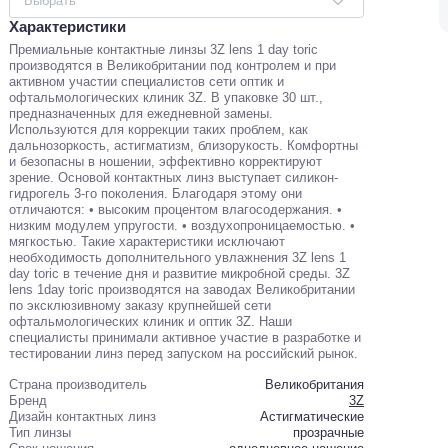
Выбрать
Характеристики
Премиальные контактные линзы 3Z lens 1 day toric
производятся в Великобритании под контролем и при
активном участии специалистов сети оптик и
офтальмологических клиник 3Z. В упаковке 30 шт.,
предназначенных для ежедневной замены.
Используются для коррекции таких проблем, как
дальнозоркость, астигматизм, близорукость. Комфортны
и безопасны в ношении, эффективно корректируют
зрение. Основой контактных линз выступает силикон-
гидрогель 3-го поколения. Благодаря этому они
отличаются: • высоким процентом влагосодержания. •
низким модулем упругости. • воздухопроницаемостью. •
мягкостью. Такие характеристики исключают
необходимость дополнительного увлажнения 3Z lens 1
day toric в течение дня и развитие микробной среды. 3Z
lens 1day toric производятся на заводах Великобритании
по эксклюзивному заказу крупнейшей сети
офтальмологических клиник и оптик 3Z. Наши
специалисты принимали активное участие в разработке и
тестировании линз перед запуском на российский рынок.
Страна производитель
Великобритания
Бренд
3Z
Дизайн контактных линз
Астигматические
Тип линзы
прозрачные