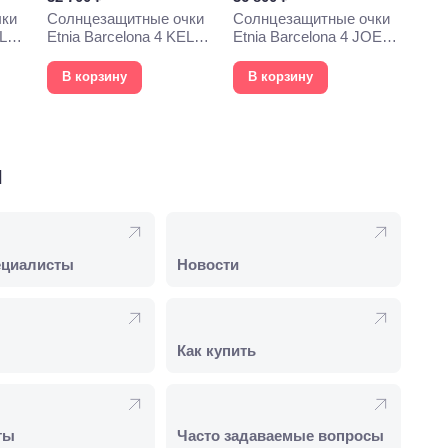
чки
Солнцезащитные очки
Солнцезащитные очки
YLYS
Etnia Barcelona 4 KELLY
Etnia Barcelona 4 JOEY
54S BKGD
53S GD
В корзину
В корзину
и
ециалисты
Новости
Как купить
ты
Часто задаваемые вопросы