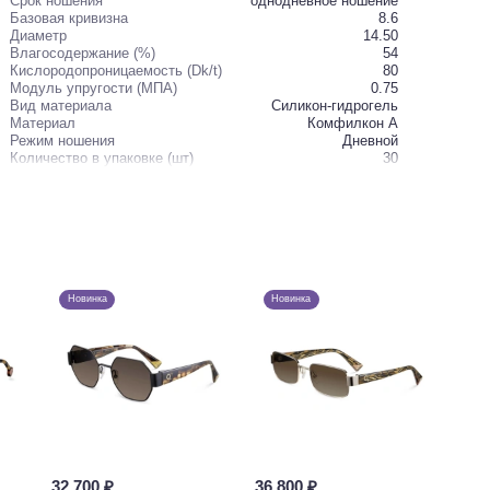
Cрок ношения
однодневное ношение
Базовая кривизна
8.6
Диаметр
14.50
Влагосодержание (%)
54
Кислородопроницаемость (Dk/t)
80
Модуль упругости (МПА)
0.75
Вид материала
Силикон-гидрогель
Материал
Комфилкон А
Режим ношения
Дневной
Количество в упаковке (шт)
30
Новинка
Новинка
32 700 ₽
36 800 ₽