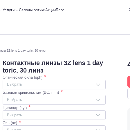
Услуги
Салоны оптики
Акции
Блог
зы 3Z lens 1 day toric, 30 линз
Контактные линзы 3Z lens 1 day
toric, 30 линз
*
Оптическая сила (sph)
Выбрать
*
Базовая кривизна, мм (BC, mm)
Выбрать
*
Цилиндр (cyl)
Выбрать
*
Ось (ax)