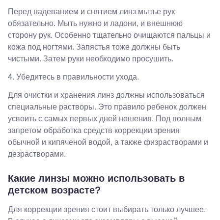
Красная,
96
Перед надеванием и снятием линз мытье рук
Крымск, ул.
обязательно. Мыть нужно и ладони, и внешнюю
Адагумская,
сторону рук. Особенно тщательно очищаются пальцы и
169И
Майкоп, ул.
кожа под ногтями. Запястья тоже должны быть
Пролетарская,
чистыми. Затем руки необходимо просушить.
208
Минеральные
4. Убедитесь в правильности ухода.
Воды, ул. 50
лет Октября,
Для очистки и хранения линз должны использоваться
58
Моздок,
специальные растворы. Это правило ребенок должен
ул.
усвоить с самых первых дней ношения. Под полным
Кирова,
запретом обработка средств коррекции зрения
122а
Нальчик,
обычной и кипяченой водой, а также физрастворами и
пр.
дезрастворами.
Ленина,
22
Невинномысск,
Какие линзы можно использовать в
ул. Гагарина,
детском возрасте?
55
Новороссийск,
Для коррекции зрения стоит выбирать только лучшее.
ул. Серова,