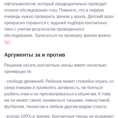
Ставропольская,
офтальмологом, который предварительно проводит
252
полное обследование глаз. Помните, что в первую
Краснодар,
очередь нужно проверить зрение у врача. Детский врач
ул. 40 лет
Победы,
прекрасно справится с задачей подбора контактных
60
линз с учетом результатов проведенного
Краснодар,
обследования. Записаться на проверку зрения можно
ул.
Уральская,
тут
.
156
Москва, ТРЦ
Аргументы за и против
Европейский,
м. Киевская,
площадь
Решение носить контактные линзы имеет несколько
Киевского
преимуществ:
Вокзала, 2
Москва, м.
- свобода движений. Ребенок может спокойно играть со
ВДНХ, ул.
сверстниками и проявлять активность, не бояться
Бориса
Галушкина,
разбить очки и не присматриваться к объектам. К тому
3
же он может смело заниматься танцами, гимнастикой,
Москва,
футболом, теннисом и любым другим видом спорта;
м.
Свиблово,
- всегда 100%-е зрение. Контактные линзы не искажают
ул.