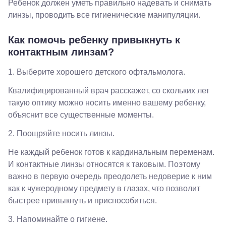
Ребенок должен уметь правильно надевать и снимать
Мира 24
линзы, проводить все гигиенические манипуляции.
Б
Березники,
ул.
Как помочь ребенку привыкнуть к
Пятилетки,
контактным линзам?
35
Буденновск,
ул.
1. Выберите хорошего детского офтальмолога.
Советская,
70а
Квалифицированный врач расскажет, со скольких лет
Георгиевск,
такую оптику можно носить именно вашему ребенку,
ул.
объяснит все существенные моменты.
Октябрьская,
72/ угол с ул.
2. Поощряйте носить линзы.
Ленина, 117
Горячий
Не каждый ребенок готов к кардинальным переменам.
Ключ, ул.
Псекупская,
И контактные линзы относятся к таковым. Поэтому
54
важно в первую очередь преодолеть недоверие к ним
Ейск, ул.
как к чужеродному предмету в глазах, что позволит
Одесская,
48
быстрее привыкнуть и приспособиться.
Кропоткин,
ул.
3. Напоминайте о гигиене.