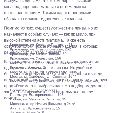
10/ ул.
В случае с линзами это экземпляры с высокой
Лейтенанта
кислородопроницаемостью и оптимальным
Шмидта,
влагосодержанием. Такими характеристиками
38/40
Пятигорск,
обладают силикон-гидрогелевые изделия.
пр.
Калинина,
Помимо мягких, существуют жесткие линзы, но их
98
назначают в особых случаях — как правило, при
Славянск-
высокой степени астигматизма. Также есть
на-Кубани,
Краснодар, ул. Красных Партизан, 18
ул.
ортокератологические ночные изделия, в которых
Краснодар, ул. Ставропольская, 252
Совхозная,
ребенок спит, а утром снимает.
Краснодар, ул. 40 лет Победы, 60
98/4, литер
Краснодар, ул. Уральская, 156
А
Как правило, врачи советуют отдать предпочтение
Москва, ТРЦ Европейский, м. Киевская, площадь
Соликамск,
Киевского Вокзала, 2
однодневным контактным линзам. Их удобно и
ул.
Москва, м. ВДНХ, ул. Бориса Галушкина, 3
Калийная,
безопасно использовать. Они не нуждаются в уходе,
Москва, м. Свиблово, ул. Снежная 26
138
ведь каждый день ребенок носит новую пару, а старую
Москва, м. Академическая, ул. Новочеремушкинская,
Сочи, ул.
д. 17
просто снимает и выбрасывает. Но подбором должен
Островского,
Ессентуки, ул. Кисловодская, 90
67
заниматься исключительно офтальмолог после
Пермь, ул. Екатерининская, 105
Темрюк,
осмотра.
Пермь, ул. Маршала Рыбалко, 35
ул.
Махачкала, пр.Имама Шамиля, д.24 а/1
Таманская,
Анапа, ул. Краснозеленых, 15
120а
Армавир, Мира 24 Б