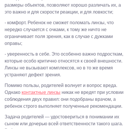
Снежная
размеры объектов, позволяют хорошо различать их, а
26
это важно и для скорости реакции, и для ловкости;
Москва, м.
Академическая, ул.
- комфорт. Ребенок не сможет поломать линзы, что
Новочеремушкинская,
нередко случается с очками, к тому же ничто не
д. 17
Ессентуки, ул.
ограничивает поля зрения, как в случае с дужками
Кисловодская,
оправы;
90
Пермь, ул.
- уверенность в себе. Это особенно важно подросткам,
Екатерининская,
которые особо критично относятся к своей внешности.
105
Пермь,
Линзы не вызывают комплексов, но в то же время
ул.
устраняют дефект зрения.
Маршала
Рыбалко,
Помимо пользы, родителей волнует и вопрос вреда.
35
Махачкала,
Однако
контактные линзы
никак не вредят при условии
пр.Имама
соблюдения двух правил: они подобраны врачом, а
Шамиля,
ребенок строго выполняет полученные рекомендации.
д.24 а/1
Анапа, ул.
Задача родителей — удостовериться в понимании их
Краснозеленых,
15
сыном или дочерью всей ответственности такого шага.
Армавир,