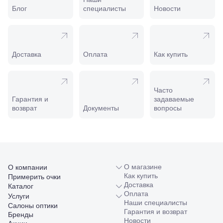
Пролетарская,
Блог
специалисты
Новости
208
Минеральные
Воды, ул. 50
лет Октября,
58
Доставка
Оплата
Как купить
Моздок,
ул.
Кирова,
122а
Часто
Нальчик,
Гарантия и
задаваемые
пр.
возврат
Документы
вопросы
Ленина,
22
Невинномысск,
ул. Гагарина,
55
Новороссийск,
ул. Серова,
О магазине
О компании
10/ ул.
Как купить
Примерить очки
Лейтенанта
Доставка
Каталог
Шмидта,
Оплата
Услуги
38/40
Наши специалисты
Салоны оптики
Пятигорск,
Гарантия и возврат
Бренды
пр.
Новости