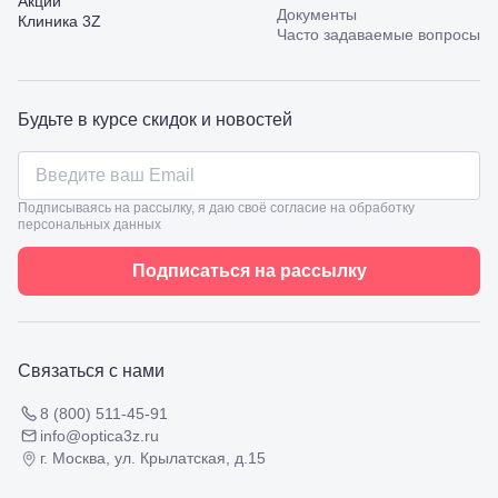
Акции
Калинина,
Документы
Клиника 3Z
98
Часто задаваемые вопросы
Славянск-
на-Кубани,
ул.
Совхозная,
Будьте в курсе скидок и новостей
98/4, литер
А
Соликамск,
ул.
Подписываясь на рассылку, я даю своё согласие на обработку
Калийная,
персональных данных
138
Сочи, ул.
Подписаться на рассылку
Островского,
67
Темрюк,
ул.
Таманская,
Связаться с нами
120а
Тимашевск,
8 (800) 511-45-91
ул. Ленина,
169
info@optica3z.ru
Тихорецк,
г. Москва, ул. Крылатская, д.15
ул.
Октябрьская,