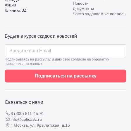
пр.
Новости
Акции
Калинина,
Документы
Клиника 3Z
98
Часто задаваемые вопросы
Славянск-
на-Кубани,
ул.
Совхозная,
Будьте в курсе скидок и новостей
98/4, литер
А
Соликамск,
ул.
Калийная,
Подписываясь на рассылку, я даю своё согласие на обработку
персональных данных
138
Сочи, ул.
Островского,
Подписаться на рассылку
67
Темрюк,
ул.
Таманская,
120а
Связаться с нами
Тимашевск,
ул. Ленина,
8 (800) 511-45-91
169
info@optica3z.ru
Тихорецк,
г. Москва, ул. Крылатская, д.15
ул.