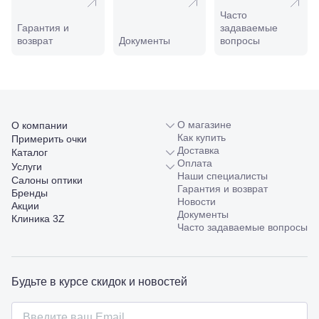
ул.
Часто
Совхозная,
Гарантия и
задаваемые
98/4, литер
возврат
Документы
вопросы
А
Соликамск,
ул.
Калийная,
138
Сочи, ул.
Островского,
О магазине
О компании
67
Как купить
Примерить очки
Темрюк,
Доставка
Каталог
ул.
Оплата
Услуги
Таманская,
Наши специалисты
Салоны оптики
120а
Гарантия и возврат
Бренды
Тимашевск,
Новости
Акции
ул. Ленина,
Документы
Клиника 3Z
169
Часто задаваемые вопросы
Тихорецк,
ул.
Октябрьская,
53
Будьте в курсе скидок и новостей
Туапсе,
ул.
Проверка
Ленина,
зрения