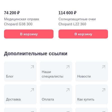
лет Октября,
58
Моздок,
74 200 ₽
114 600 ₽
ул.
Кирова,
Медицинская оправа
Солнцезащитные очки
122а
Chopard G38 300
Chopard L22 360
Нальчик,
пр.
В корзину
В корзину
Ленина,
22
Невинномысск,
ул. Гагарина,
Дополнительные ссылки
55
Новороссийск,
ул. Серова,
10/ ул.
Наши
Лейтенанта
Блог
специалисты
Новости
Шмидта,
38/40
Пятигорск,
пр.
Калинина,
Доставка
Оплата
Как купить
98
Славянск-
на-Кубани,