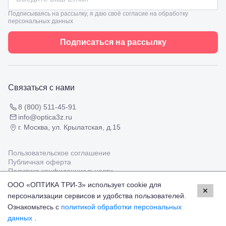
8
взрослым
Черкесск,
Подписываясь на рассылку, я даю своё согласие на обработку
Подбор
персональных данных
ул.
очков
Умара
Подбор
Алиева,
Подписаться на рассылку
контактных
6
линз
Москва, м.
Крылатское
, Осенний
бульвар
Связаться с нами
5к1
8 (800) 511-45-91
info@optica3z.ru
г. Москва, ул. Крылатская, д.15
Пользовательское соглашение
Публичная оферта
Политика конфиденциальности
ООО «ОПТИКА ТРИ-З» использует cookie для
✕
персонализации сервисов и удобства пользователей.
Работаем с платёжными системами
Мир
Visa
MasterCard
Ознакомьтесь с
политикой обработки персональных
© Оптика 3Z,
2026
данных
.