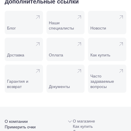
Дополнительные ссылки
169И
Майкоп, ул.
Пролетарская,
208
Наши
Минеральные
Блог
специалисты
Новости
Воды, ул. 50
лет Октября,
58
Моздок,
ул.
Доставка
Оплата
Как купить
Кирова,
122а
Нальчик,
пр.
Часто
Ленина,
Гарантия и
задаваемые
22
возврат
Документы
вопросы
Невинномысск,
ул. Гагарина,
55
Новороссийск,
ул. Серова,
10/ ул.
Лейтенанта
О магазине
О компании
Шмидта,
Как купить
Примерить очки
38/40