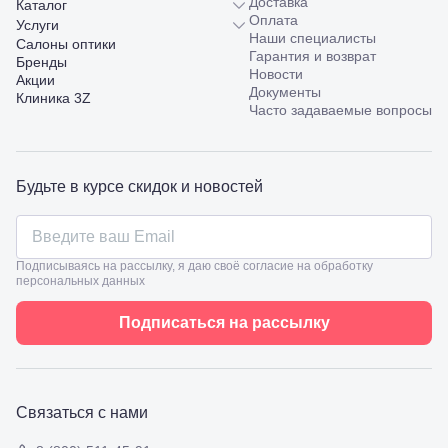
Доставка
Каталог
Пятигорск,
Оплата
Услуги
пр.
Наши специалисты
Салоны оптики
Калинина,
Гарантия и возврат
Бренды
98
Новости
Акции
Славянск-
Документы
Клиника 3Z
на-Кубани,
Часто задаваемые вопросы
ул.
Совхозная,
98/4, литер
А
Будьте в курсе скидок и новостей
Соликамск,
ул.
Калийная,
138
Подписываясь на рассылку, я даю своё согласие на обработку
Сочи, ул.
персональных данных
Островского,
67
Подписаться на рассылку
Темрюк,
ул.
Таманская,
120а
Тимашевск,
Связаться с нами
ул. Ленина,
169