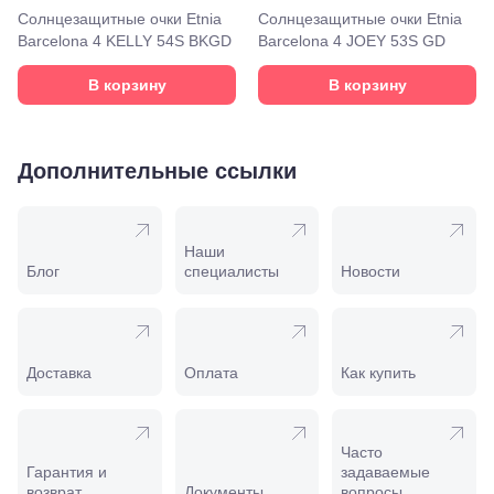
ул. Серова,
Солнцезащитные очки Etnia
Солнцезащитные очки Etnia
10/ ул.
Barcelona 4 KELLY 54S BKGD
Barcelona 4 JOEY 53S GD
Лейтенанта
Шмидта,
38/40
В корзину
В корзину
Пятигорск,
пр.
Калинина,
98
Дополнительные ссылки
Славянск-
на-Кубани,
ул.
Совхозная,
Наши
98/4, литер
Блог
специалисты
Новости
А
Соликамск,
ул.
Калийная,
138
Доставка
Оплата
Как купить
Сочи, ул.
Островского,
67
Темрюк,
Часто
ул.
Гарантия и
задаваемые
Таманская,
возврат
Документы
вопросы