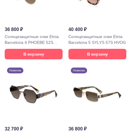
Красная,
96
Крымск, ул.
Адагумская,
169И
36 800 ₽
40 400 ₽
Майкоп, ул.
Солнцезащитные очки Etnia
Солнцезащитные очки Etnia
Пролетарская,
208
Barcelona 4 PHOEBE 52S
Barcelona 5 SYLYS 57S HVOG
Минеральные
WHHV
Воды, ул. 50
В корзину
В корзину
лет Октября,
58
Моздок,
Новинка
Новинка
ул.
Кирова,
122а
Нальчик,
пр.
Ленина,
22
Невинномысск,
ул. Гагарина,
55
Новороссийск,
32 700 ₽
36 800 ₽