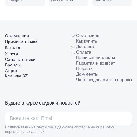
120а
Тимашевск,
ул. Ленина,
169
Тихорецк,
ул.
Октябрьская,
О магазине
О компании
53
Как купить
Примерить очки
Туапсе,
Доставка
Каталог
ул.
Оплата
Проверка
Услуги
Ленина,
Наши специалисты
зрения
Салоны оптики
8
Гарантия и возврат
взрослым
Бренды
Черкесск,
Новости
Подбор
Акции
ул.
Документы
очков
Клиника 3Z
Умара
Часто задаваемые вопросы
Подбор
Алиева,
контактных
6
линз
Москва, м.
Крылатское
Будьте в курсе скидок и новостей
, Осенний
бульвар
5к1
Подписываясь на рассылку, я даю своё согласие на обработку
персональных данных