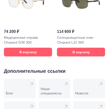
Минеральные
Воды, ул. 50
лет Октября,
58
Моздок,
ул.
Кирова,
74 200 ₽
114 600 ₽
122а
Нальчик,
Медицинская оправа
Солнцезащитные очки
пр.
Chopard G38 300
Chopard L22 360
Ленина,
22
В корзину
В корзину
Невинномысск,
ул. Гагарина,
55
Новороссийск,
Дополнительные ссылки
ул. Серова,
10/ ул.
Лейтенанта
Шмидта,
Наши
38/40
Блог
специалисты
Новости
Пятигорск,
пр.
Калинина,
98