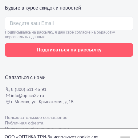
ул.
Проверка
Будьте в курсе скидок и новостей
Ленина,
зрения
8
взрослым
Черкесск,
Подбор
ул.
очков
Умара
Подписываясь на рассылку, я даю своё согласие на обработку
Подбор
Алиева,
персональных данных
контактных
6
линз
Москва, м.
Подписаться на рассылку
Крылатское
, Осенний
бульвар
5к1
Связаться с нами
8 (800) 511-45-91
info@optica3z.ru
г. Москва, ул. Крылатская, д.15
Пользовательское соглашение
Публичная оферта
Политика конфиденциальности
ООО «ОПТИКА ТРИ-З» использует cookie для