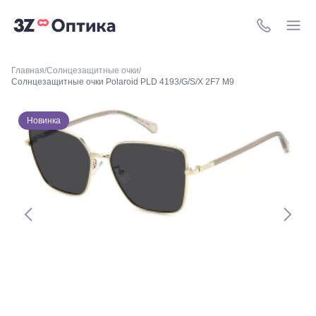
Уральская,
156
8 (800) 511-4
Москва, ТРЦ
Европейский,
м. Киевская,
Главная
Солнцезащитные очки
площадь
Солнцезащитные очки Polaroid PLD 4193/G/S/X 2F7 M9
Киевского
Вокзала, 2
Москва, м.
Новинка
ВДНХ, ул.
Бориса
Галушкина,
3
Москва,
м.
Свиблово,
ул.
Снежная
26
Москва, м.
Академическая, ул.
Новочеремушкинская,
д. 17
Ессентуки, ул.