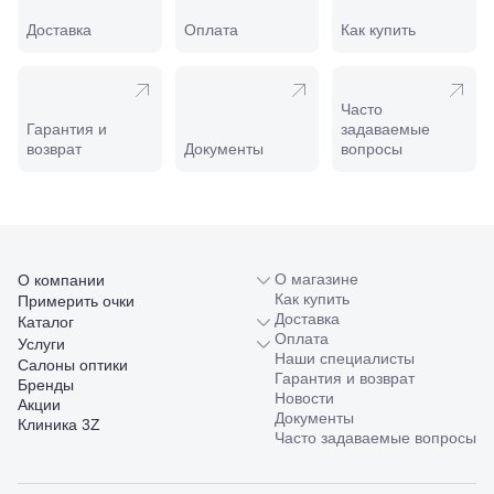
Славянск-
на-Кубани,
Доставка
Оплата
Как купить
ул.
Совхозная,
98/4, литер
А
Часто
Соликамск,
Гарантия и
задаваемые
ул.
возврат
Документы
вопросы
Калийная,
138
Сочи, ул.
Островского,
67
Темрюк,
О магазине
О компании
ул.
Как купить
Примерить очки
Таманская,
Доставка
Каталог
120а
Оплата
Услуги
Тимашевск,
Наши специалисты
Салоны оптики
ул. Ленина,
Гарантия и возврат
Бренды
169
Новости
Акции
Тихорецк,
Документы
Клиника 3Z
ул.
Часто задаваемые вопросы
Октябрьская,
53
Туапсе,