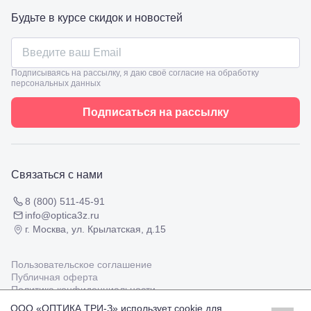
ул.
Проверка
Будьте в курсе скидок и новостей
Ленина,
зрения
8
взрослым
Черкесск,
Подбор
ул.
очков
Умара
Подписываясь на рассылку, я даю своё согласие на обработку
Подбор
Алиева,
персональных данных
контактных
6
линз
Москва, м.
Подписаться на рассылку
Крылатское
, Осенний
бульвар
5к1
Связаться с нами
8 (800) 511-45-91
info@optica3z.ru
г. Москва, ул. Крылатская, д.15
Пользовательское соглашение
Публичная оферта
Политика конфиденциальности
ООО «ОПТИКА ТРИ-З» использует cookie для