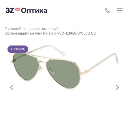
Уральская,
156
8 (800) 511-4
Москва, ТРЦ
Европейский,
м. Киевская,
Главная
Солнцезащитные очки
площадь
Солнцезащитные очки Polaroid PLD 4186/G/S/X J5G UC
Киевского
Вокзала, 2
Москва, м.
Новинка
ВДНХ, ул.
Бориса
Галушкина,
3
Москва,
м.
Свиблово,
ул.
Снежная
26
Москва, м.
Академическая, ул.
Новочеремушкинская,
д. 17
Ессентуки, ул.