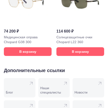
Минеральные
Воды, ул. 50
лет Октября,
58
Моздок,
ул.
Кирова,
74 200 ₽
114 600 ₽
122а
Нальчик,
Медицинская оправа
Солнцезащитные очки
пр.
Chopard G38 300
Chopard L22 360
Ленина,
22
В корзину
В корзину
Невинномысск,
ул. Гагарина,
55
Новороссийск,
Дополнительные ссылки
ул. Серова,
10/ ул.
Лейтенанта
Шмидта,
Наши
38/40
Блог
специалисты
Новости
Пятигорск,
пр.
Калинина,
98