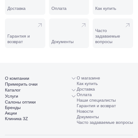
Славянск-
на-Кубани,
Доставка
Оплата
Как купить
ул.
Совхозная,
98/4, литер
А
Часто
Соликамск,
Гарантия и
задаваемые
ул.
возврат
Документы
вопросы
Калийная,
138
Сочи, ул.
Островского,
67
Темрюк,
О магазине
О компании
ул.
Как купить
Примерить очки
Таманская,
Доставка
Каталог
120а
Оплата
Услуги
Тимашевск,
Наши специалисты
Салоны оптики
ул. Ленина,
Гарантия и возврат
Бренды
169
Новости
Акции
Тихорецк,
Документы
Клиника 3Z
ул.
Часто задаваемые вопросы
Октябрьская,
53
Туапсе,