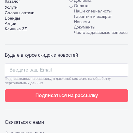
Доставка
Каталог
Пятигорск,
Оплата
Услуги
пр.
Наши специалисты
Салоны оптики
Калинина,
Гарантия и возврат
Бренды
98
Новости
Акции
Славянск-
Документы
Клиника 3Z
на-Кубани,
Часто задаваемые вопросы
ул.
Совхозная,
98/4, литер
А
Будьте в курсе скидок и новостей
Соликамск,
ул.
Калийная,
138
Подписываясь на рассылку, я даю своё согласие на обработку
Сочи, ул.
персональных данных
Островского,
67
Подписаться на рассылку
Темрюк,
ул.
Таманская,
120а
Тимашевск,
Связаться с нами
ул. Ленина,
169