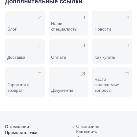
Дополнительные ссылки
169И
Майкоп, ул.
Пролетарская,
208
Наши
Минеральные
Блог
специалисты
Новости
Воды, ул. 50
лет Октября,
58
Моздок,
ул.
Доставка
Оплата
Как купить
Кирова,
122а
Нальчик,
пр.
Часто
Ленина,
Гарантия и
задаваемые
22
возврат
Документы
вопросы
Невинномысск,
ул. Гагарина,
55
Новороссийск,
ул. Серова,
10/ ул.
Лейтенанта
О магазине
О компании
Шмидта,
Как купить
Примерить очки
38/40