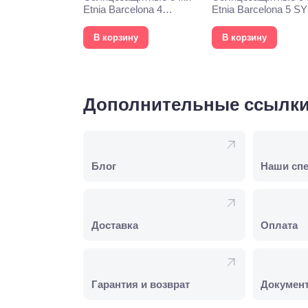
Etnia Barcelona 4
Etnia Barcelona 5 S
PHOEBE 52S WHHV
57S HVOG
В корзину
В корзину
Дополнительные ссылк
Блог
Наши сп
Доставка
Оплата
Гарантия и возврат
Докумен