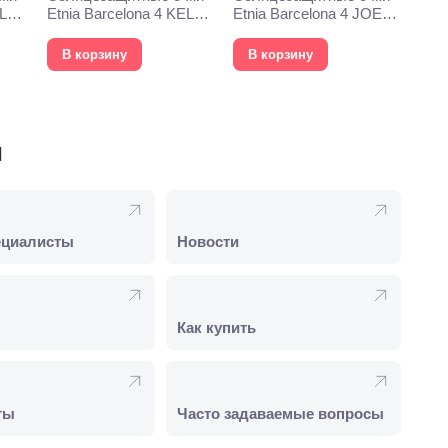
YLYS
Etnia Barcelona 4 KELLY
Etnia Barcelona 4 JOEY
54S BKGD
53S GD
В корзину
В корзину
и
ециалисты
Новости
Как купить
ты
Часто задаваемые вопросы