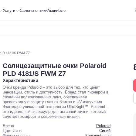
Услуги
Салоны оптики
Акции
Блог
 PLD 4181/S FWM Z7
Солнцезащитные очки Polaroid
PLD 4181/S FWM Z7
Характеристики
Очки бренда Polaroid – это выбор для тех, кто ценит
инновации, стиль и доступность. Бренд стал пионером в
создании поляризованных линз, обеспечивая
превосходную защиту глаз от бликов и UV-излучения
благодаря уникальной технологии UltraSight™. Polaroid –
это идеальный аксессуар для активной жизни, который
сочетает комфорт и современный дизайн.
Бренд
Polaroid
Цвет линз
Синий
Форма оправы
Кошачий глаз