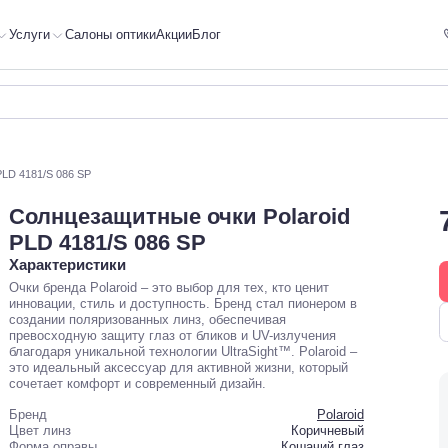
Услуги
Салоны оптики
Акции
Блог
PLD 4181/S 086 SP
Солнцезащитные очки Polaroid
PLD 4181/S 086 SP
Характеристики
Очки бренда Polaroid – это выбор для тех, кто ценит
инновации, стиль и доступность. Бренд стал пионером в
создании поляризованных линз, обеспечивая
превосходную защиту глаз от бликов и UV-излучения
благодаря уникальной технологии UltraSight™. Polaroid –
это идеальный аксессуар для активной жизни, который
сочетает комфорт и современный дизайн.
Бренд
Polaroid
Цвет линз
Коричневый
Форма оправы
Кошачий глаз