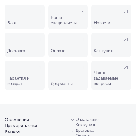
Пятигорск,
пр.
Калинина,
Наши
98
Блог
специалисты
Новости
Славянск-
на-Кубани,
ул.
Совхозная,
98/4, литер
Доставка
Оплата
Как купить
А
Соликамск,
ул.
Калийная,
Часто
138
Гарантия и
задаваемые
Сочи, ул.
возврат
Документы
вопросы
Островского,
67
Темрюк,
ул.
Таманская,
120а
Тимашевск,
О магазине
О компании
ул. Ленина,
Как купить
Примерить очки
169
Доставка
Каталог
Тихорецк,
Оплата