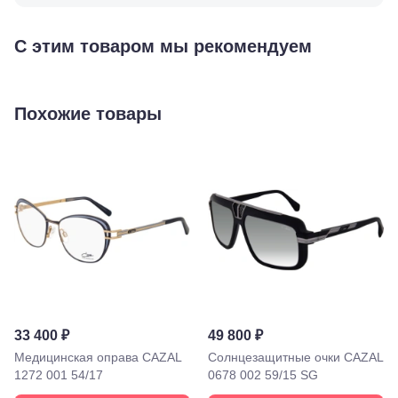
ул.
Пятилетки,
35
С этим товаром мы рекомендуем
Буденновск,
ул.
Советская,
70а
Похожие товары
Георгиевск,
ул.
Октябрьская,
72/ угол с ул.
Ленина, 117
Горячий
Ключ, ул.
Псекупская,
54
Ейск, ул.
Одесская,
48
Кропоткин,
ул.
33 400 ₽
49 800 ₽
Красная,
96
Медицинская оправа CAZAL
Солнцезащитные очки CAZAL
Крымск, ул.
1272 001 54/17
0678 002 59/15 SG
Адагумская,