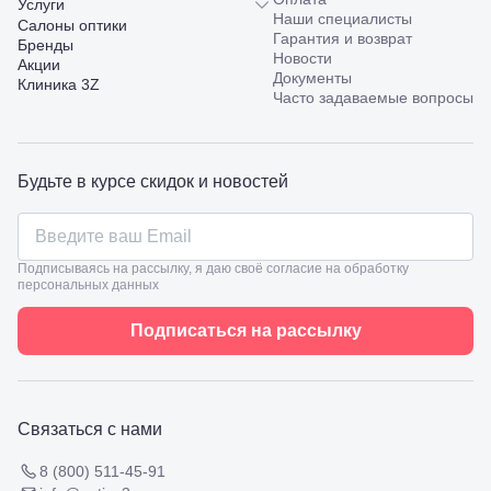
Услуги
ул.
Наши специалисты
Салоны оптики
Октябрьская,
Гарантия и возврат
Бренды
53
Новости
Акции
Туапсе,
Документы
Клиника 3Z
ул.
Проверка
Часто задаваемые вопросы
Ленина,
зрения
8
взрослым
Черкесск,
Подбор
ул.
очков
Будьте в курсе скидок и новостей
Умара
Подбор
Алиева,
контактных
6
линз
Москва, м.
Крылатское
Подписываясь на рассылку, я даю своё согласие на обработку
, Осенний
персональных данных
бульвар
5к1
Подписаться на рассылку
Связаться с нами
8 (800) 511-45-91