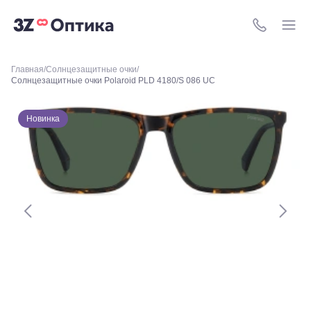
Победы,
60
8 (800) 511-4
Краснодар,
ул.
Уральская,
Главная
Солнцезащитные очки
156
Солнцезащитные очки Polaroid PLD 4180/S 086 UC
Москва, ТРЦ
Европейский,
м. Киевская,
Новинка
площадь
Киевского
Вокзала, 2
Москва, м.
ВДНХ, ул.
Бориса
Галушкина,
3
Москва,
м.
Свиблово,
ул.
Снежная
26
Москва, м.