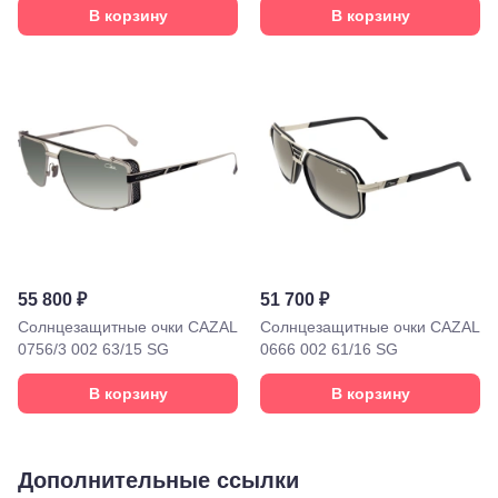
169И
В корзину
В корзину
Майкоп, ул.
Пролетарская,
208
Минеральные
Воды, ул. 50
лет Октября,
58
Моздок,
ул.
Кирова,
122а
Нальчик,
пр.
Ленина,
55 800 ₽
51 700 ₽
22
Невинномысск,
Солнцезащитные очки CAZAL
Солнцезащитные очки CAZAL
ул. Гагарина,
0756/3 002 63/15 SG
0666 002 61/16 SG
55
Новороссийск,
В корзину
В корзину
ул. Серова,
10/ ул.
Лейтенанта
Шмидта,
Дополнительные ссылки
38/40