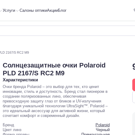
Услуги
Салоны оптики
Акции
Блог
PLD 2167/S RC2 M9
Солнцезащитные очки Polaroid
PLD 2167/S RC2 M9
Характеристики
Очки бренда Polaroid – это выбор для тех, кто ценит
инновации, стиль и доступность. Бренд стал пионером в
создании поляризованных линз, обеспечивая
превосходную защиту глаз от бликов и UV-излучения
благодаря уникальной технологии UltraSight™. Polaroid –
это идеальный аксессуар для активной жизни, который
сочетает комфорт и современный дизайн.
Бренд
Polaroid
Цвет линз
Черный
Форма оправы
Прямоугольная