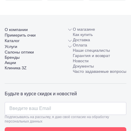
98/4, литер
А
Соликамск,
ул.
Калийная,
138
О магазине
О компании
Сочи, ул.
Как купить
Примерить очки
Островского,
Доставка
Каталог
67
Оплата
Услуги
Темрюк,
Наши специалисты
Салоны оптики
ул.
Гарантия и возврат
Бренды
Таманская,
Новости
Акции
120а
Документы
Клиника 3Z
Тимашевск,
Часто задаваемые вопросы
ул. Ленина,
169
Тихорецк,
ул.
Будьте в курсе скидок и новостей
Октябрьская,
53
Туапсе,
ул.
Проверка
Ленина,
Подписываясь на рассылку, я даю своё согласие на обработку
зрения
персональных данных
8
взрослым
Черкесск,
Подбор