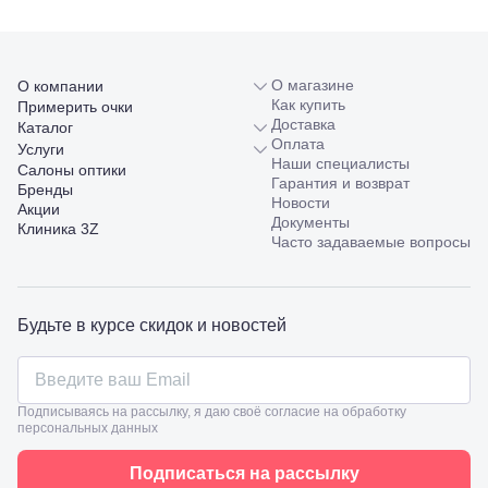
А
Соликамск,
ул.
Калийная,
О магазине
О компании
138
Как купить
Примерить очки
Сочи, ул.
Доставка
Каталог
Островского,
Оплата
67
Услуги
Наши специалисты
Темрюк,
Салоны оптики
Гарантия и возврат
ул.
Бренды
Новости
Таманская,
Акции
Документы
120а
Клиника 3Z
Часто задаваемые вопросы
Тимашевск,
ул. Ленина,
169
Тихорецк,
Будьте в курсе скидок и новостей
ул.
Октябрьская,
53
Туапсе,
ул.
Подписываясь на рассылку, я даю своё согласие на обработку
Проверка
Ленина,
персональных данных
зрения
8
взрослым
Черкесск,
Подбор
Подписаться на рассылку
ул.