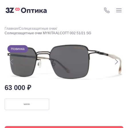
м. Киевская,
площадь
Киевского
8 (800) 511-4
Вокзала, 2
Москва, м.
ВДНХ, ул.
Главная
Солнцезащитные очки
Бориса
Солнцезащитные очки MYKITA ALCOTT 002 51/21 SG
Галушкина,
3
Москва,
Новинка
м.
Свиблово,
ул.
Снежная
26
Москва, м.
Академическая, ул.
63 000 ₽
Новочеремушкинская,
д. 17
Ессентуки, ул.
Кисловодская,
90
Пермь, ул.
Екатерининская,
105