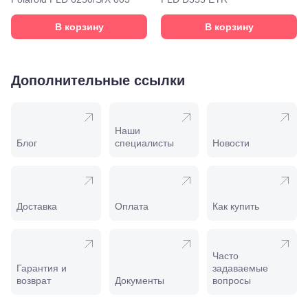
ул.
Кирова,
В корзину
В корзину
122а
Нальчик,
пр.
Ленина,
Дополнительные ссылки
22
Невинномысск,
ул. Гагарина,
55
Новороссийск,
Наши
ул. Серова,
Блог
специалисты
Новости
10/ ул.
Лейтенанта
Шмидта,
38/40
Пятигорск,
Доставка
Оплата
Как купить
пр.
Калинина,
98
Славянск-
Часто
на-Кубани,
Гарантия и
задаваемые
ул.
возврат
Документы
вопросы
Совхозная,
98/4, литер