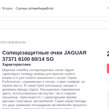
Услуги
Салоны оптики
Акции
Блог
37371 6100 60/14 SG
Солнцезащитные очки JAGUAR
37371 6100 60/14 SG
Характеристики
Широкая линейка солнцезащитных очков Jaguar
гарантирует свободу выбора для мужчин любого
возраста и для любого жизненного случая. Серия
Performance, современная и легкая, ставит комфорт на
первое место. В серии Spirit воплощены эмоции и
динамика бренда Jaguar. Насыщенные современные
цвета, использованные как внутри, так и снаружи
заушников, пересекаются с характерными яркими
цветами спортивных автомобилей. Серия оправ Heritage -
это дань уважения легендарным автомобилям прошлого:
ретро-формы, приглушенная цветовая палитра и