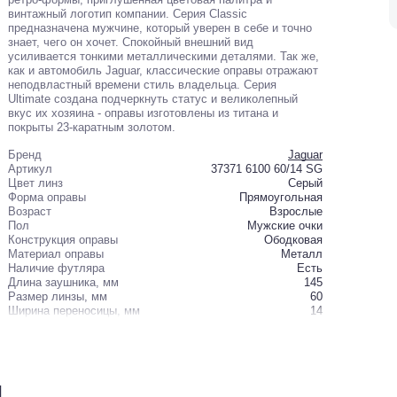
винтажный логотип компании. Серия Classic
предназначена мужчине, который уверен в себе и точно
знает, чего он хочет. Спокойный внешний вид
усиливается тонкими металлическими деталями. Так же,
как и автомобиль Jaguar, классические оправы отражают
неподвластный времени стиль владельца. Серия
Ultimate создана подчеркнуть статус и великолепный
вкус их хозяина - оправы изготовлены из титана и
покрыты 23-каратным золотом.
Бренд
Jaguar
Артикул
37371 6100 60/14 SG
Цвет линз
Серый
Форма оправы
Прямоугольная
Возраст
Взрослые
Пол
Мужские очки
Конструкция оправы
Ободковая
Материал оправы
Металл
Наличие футляра
Есть
Длина заушника, мм
145
Размер линзы, мм
60
Ширина переносицы, мм
14
и