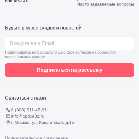
Клиника 3Z
53
Часто задаваемые вопросы
Туапсе,
ул.
Проверка
Ленина,
зрения
8
взрослым
Будьте в курсе скидок и новостей
Черкесск,
Подбор
ул.
очков
Умара
Подбор
Алиева,
контактных
6
Подписываясь на рассылку, я даю своё согласие на обработку
линз
персональных данных
Москва, м.
Крылатское
, Осенний
Подписаться на рассылку
бульвар
5к1
Связаться с нами
8 (800) 511-45-91
info@optica3z.ru
г. Москва, ул. Крылатская, д.15
Пользовательское соглашение