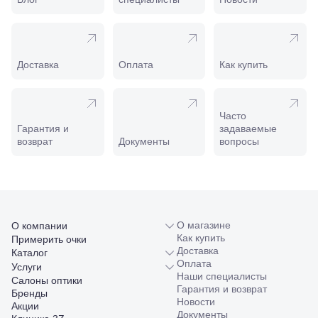
Калинина,
98
Славянск-
на-Кубани,
ул.
Доставка
Оплата
Как купить
Совхозная,
98/4, литер
А
Соликамск,
Часто
ул.
Гарантия и
задаваемые
Калийная,
возврат
Документы
вопросы
138
Сочи, ул.
Островского,
67
Темрюк,
ул.
Таманская,
О магазине
О компании
120а
Как купить
Примерить очки
Тимашевск,
Доставка
Каталог
ул. Ленина,
Оплата
Услуги
169
Наши специалисты
Салоны оптики
Тихорецк,
Гарантия и возврат
Бренды
ул.
Новости
Акции
Октябрьская,
Документы