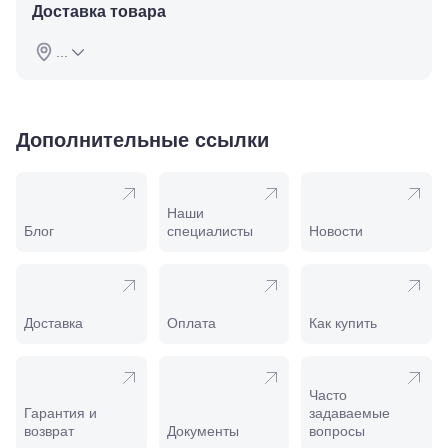
Красная,
Доставка товара
96
Крымск, ул.
...
Адагумская,
169И
Майкоп, ул.
Пролетарская,
208
Дополнительные ссылки
Минеральные
Воды, ул. 50
лет Октября,
58
Наши
Моздок,
Блог
специалисты
Новости
ул.
Кирова,
122а
Нальчик,
пр.
Доставка
Оплата
Как купить
Ленина,
22
Невинномысск,
ул. Гагарина,
Часто
55
Гарантия и
задаваемые
Новороссийск,
возврат
Документы
вопросы
ул. Серова,