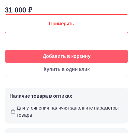
Армавир,
Мира 24
31 000 ₽
Б
Березники,
Примерить
ул.
Пятилетки,
35
Буденновск,
ул.
Советская,
70а
Добавить в корзину
Георгиевск,
ул.
Купить в один клик
Октябрьская,
72/ угол с ул.
Ленина, 117
Горячий
Ключ, ул.
Наличие товара в оптиках
Псекупская,
54
Для уточнения наличия заполните параметры
Ейск, ул.
Одесская,
товара
48
Кропоткин,
ул.