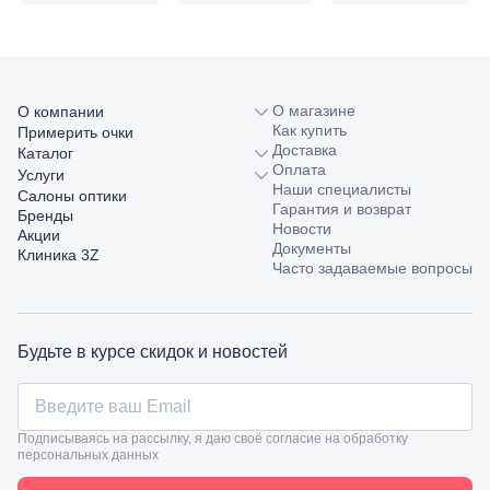
10/ ул.
Лейтенанта
Шмидта,
38/40
Пятигорск,
О магазине
пр.
О компании
Как купить
Калинина,
Примерить очки
Доставка
98
Каталог
Оплата
Славянск-
Услуги
Наши специалисты
на-Кубани,
Салоны оптики
Гарантия и возврат
ул.
Бренды
Новости
Совхозная,
Акции
Документы
98/4, литер
Клиника 3Z
Часто задаваемые вопросы
А
Соликамск,
ул.
Калийная,
138
Будьте в курсе скидок и новостей
Сочи, ул.
Островского,
67
Темрюк,
Подписываясь на рассылку, я даю своё согласие на обработку
ул.
персональных данных
Таманская,
120а