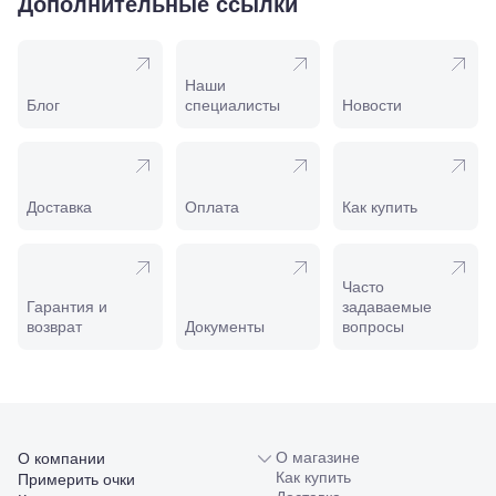
Дополнительные ссылки
169И
Майкоп, ул.
Пролетарская,
208
Наши
Минеральные
Блог
специалисты
Новости
Воды, ул. 50
лет Октября,
58
Моздок,
ул.
Доставка
Оплата
Как купить
Кирова,
122а
Нальчик,
пр.
Часто
Ленина,
Гарантия и
задаваемые
22
возврат
Документы
вопросы
Невинномысск,
ул. Гагарина,
55
Новороссийск,
ул. Серова,
10/ ул.
Лейтенанта
О магазине
О компании
Шмидта,
Как купить
Примерить очки
38/40