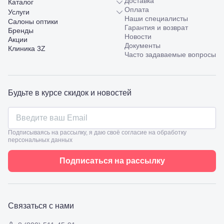
Доставка
Каталог
Пятигорск,
Оплата
Услуги
пр.
Наши специалисты
Салоны оптики
Калинина,
Гарантия и возврат
Бренды
98
Новости
Акции
Славянск-
Документы
Клиника 3Z
на-Кубани,
Часто задаваемые вопросы
ул.
Совхозная,
98/4, литер
А
Будьте в курсе скидок и новостей
Соликамск,
ул.
Калийная,
138
Подписываясь на рассылку, я даю своё согласие на обработку
Сочи, ул.
персональных данных
Островского,
67
Подписаться на рассылку
Темрюк,
ул.
Таманская,
120а
Тимашевск,
Связаться с нами
ул. Ленина,
169