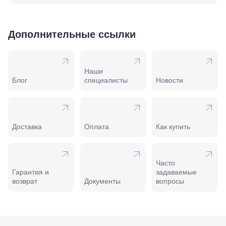
Крымск, ул.
Адагумская,
169И
Майкоп, ул.
Дополнительные ссылки
Пролетарская,
208
Минеральные
Воды, ул. 50
Наши
лет Октября,
Блог
специалисты
Новости
58
Моздок,
ул.
Кирова,
122а
Доставка
Оплата
Как купить
Нальчик,
пр.
Ленина,
22
Часто
Невинномысск,
Гарантия и
задаваемые
ул. Гагарина,
возврат
Документы
вопросы
55
Новороссийск,
ул. Серова,
10/ ул.
Лейтенанта