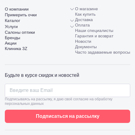
Шмидта,
О магазине
О компании
38/40
Как купить
Пятигорск,
Примерить очки
Доставка
пр.
Каталог
Оплата
Калинина,
Услуги
Наши специалисты
98
Салоны оптики
Гарантия и возврат
Славянск-
Бренды
Новости
на-Кубани,
Акции
Документы
ул.
Клиника 3Z
Часто задаваемые вопросы
Совхозная,
98/4, литер
А
Соликамск,
ул.
Будьте в курсе скидок и новостей
Калийная,
138
Сочи, ул.
Островского,
Подписываясь на рассылку, я даю своё согласие на обработку
67
персональных данных
Темрюк,
ул.
Подписаться на рассылку
Таманская,
120а
Тимашевск,
ул. Ленина,