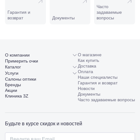
ул.
Часто
Совхозная,
Гарантия и
задаваемые
98/4, литер
возврат
Документы
вопросы
А
Соликамск,
ул.
Калийная,
138
Сочи, ул.
Островского,
О магазине
О компании
67
Как купить
Примерить очки
Темрюк,
Доставка
Каталог
ул.
Оплата
Услуги
Таманская,
Наши специалисты
Салоны оптики
120а
Гарантия и возврат
Бренды
Тимашевск,
Новости
Акции
ул. Ленина,
Документы
Клиника 3Z
169
Часто задаваемые вопросы
Тихорецк,
ул.
Октябрьская,
53
Будьте в курсе скидок и новостей
Туапсе,
ул.
Проверка
Ленина,
зрения