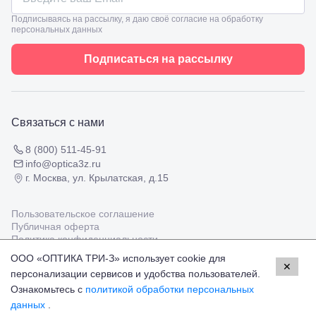
8
взрослым
Черкесск,
Подписываясь на рассылку, я даю своё согласие на обработку
Подбор
ул.
персональных данных
очков
Умара
Подбор
Алиева,
Подписаться на рассылку
контактных
6
линз
Москва, м.
Крылатское
, Осенний
бульвар
Связаться с нами
5к1
8 (800) 511-45-91
info@optica3z.ru
г. Москва, ул. Крылатская, д.15
Пользовательское соглашение
Публичная оферта
Политика конфиденциальности
ООО «ОПТИКА ТРИ-З» использует cookie для
✕
персонализации сервисов и удобства пользователей.
Работаем с платёжными системами
Мир
Visa
MasterCard
Ознакомьтесь с
политикой обработки персональных
© Оптика 3Z,
2026
данных
.