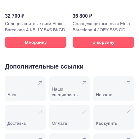
лет Октября,
58
Моздок,
32 700 ₽
36 800 ₽
ул.
Кирова,
Солнцезащитные очки Etnia
Солнцезащитные очки Etnia
122а
Barcelona 4 KELLY 54S BKGD
Barcelona 4 JOEY 53S GD
Нальчик,
пр.
В корзину
В корзину
Ленина,
22
Невинномысск,
ул. Гагарина,
Дополнительные ссылки
55
Новороссийск,
ул. Серова,
10/ ул.
Наши
Лейтенанта
Блог
специалисты
Новости
Шмидта,
38/40
Пятигорск,
пр.
Калинина,
Доставка
Оплата
Как купить
98
Славянск-
на-Кубани,